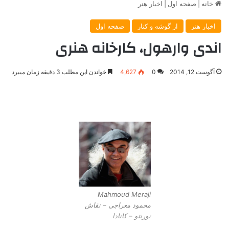
خانه
|
صفحه اول
|
اخبار هنر
اخبار هنر
از گوشه و کنار
صفحه اول
اندی وارهول، کارخانه هنری
آگوست 12, 2014
0
4,627
خواندن این مطلب 3 دقیقه زمان میبرد
Mahmoud Meraji
محمود معراجی – نقاش
تورنتو – کانادا