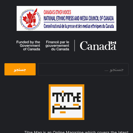
جستجو
برای:
Titre Mag
is an Online Magazine which covers the latest