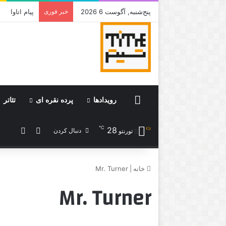
پنج‌شنبه, آگوست 6 2026
خبر فوری
جامی که قرا
Home
رویدادها
پرده نقره ای
تئاتر
℃
28
ورود
نوشته 
دنبال کردن
تورنتو
خانه
|
Mr. Turner
Mr. Turner