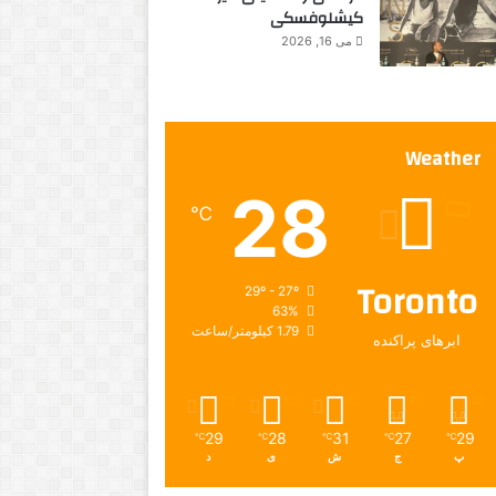
کیشلوفسکی
می 16, 2026
Weather
28
℃
Toronto
29º - 27º
63%
1.79 کیلومتر/ساعت
ابرهای پراکنده
29
28
31
27
29
℃
℃
℃
℃
℃
پ
ج
ش
ی
د