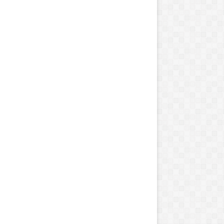
ک
ا
ن
د
ی
د
ا
ه
وئن 2, 2025
ژانویه 20, 2020
ا
ج پنهان کانادا
کاندیداهای اسکار ۲۰۲۰
ی
ا
س
ک
ا
ر
۲
۰