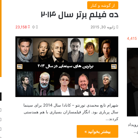
از گوشه و کنار
ده فیلم برتر سال ۲۰۱۴
ژانویه 30, 2015
0
23,158
4,415
شهرام تابع محمدی تورنتو – کانادا سال 2014 برای سینما
سال پرباری بود. انگار فیلمسازان بسیاری با هم همدستی
کردند…
و رویداد
و…
بیشتر بخوانید »