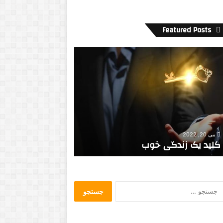
Featured Posts
ک
م
ب
و
د
ن
ی
جولای 12, 2022
ر
کمبود نیروی کار 
آگوست 4, 2020
و
Black Lives Matter
تابستانی
ی
ک
ا
ر
ج
د
س
ر
ت
ک
ج
م