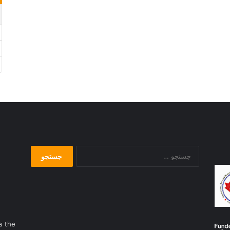
جستجو
برای:
s the