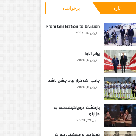
و
پ
تازه
پرخواننده
ب
ه
ر
ا
ا
ی
From Celebration to Division
ی
ت
ژوئن 10, 2026
:
ا
ب
س
پیام اتاوا
ت
ژوئن 9, 2026
ا
ن
ی
جامی که قرار بود جشن باشد
ژوئن 8, 2026
بازگشت «زویاگینتسف» به
هزارتو
می 23, 2026
فرهادی و سنگینی میراث