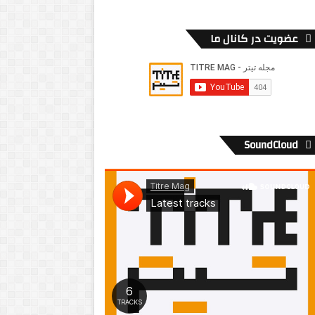
عضویت در کانال ما
SoundCloud