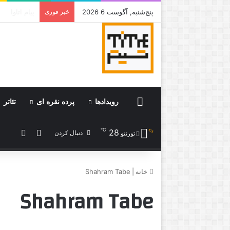
پنج‌شنبه, آگوست 6 2026
خبر فوری
جامی که قرا
Home
رویدادها
پرده نقره ای
تئاتر
℃
28
ورود
نوشته 
دنبال کردن
تورنتو
خانه
|
Shahram Tabe
Shahram Tabe