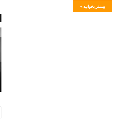
بیشتر بخوانید »
ب
آ
ا
پ
ل
و
ش
ل
ی
و
ب
ن
ر
ا
 و ششمین دوره
ا
ی
ز موسیقی گرمی
سپتامبر 21, 2016
ی
ر
بالشی برای نخوابیدن
ن
ا
خ
ن
و
ی
ا
ب
ی
د
ن