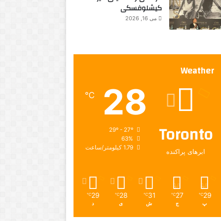
کیشلوفسکی
می 16, 2026
Weather
28
℃
Toronto
29º - 27º
63%
1.79 کیلومتر/ساعت
ابرهای پراکنده
29
28
31
27
29
℃
℃
℃
℃
℃
پ
ج
ش
ی
د