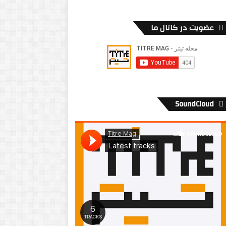
عضویت در کانال ما
SoundCloud