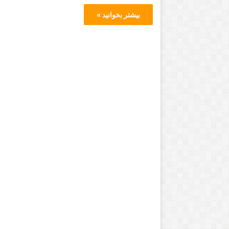
بیشتر بخوانید »
س
خ
ن
ی
د
ر
ژانویه 27, 2014
ب
سخنی درباره پنجاه
ا
مراسم اهدای جوای
ارس 17, 2018
ر
 سرش هوای مسکو زد و رفت
2014
ه
پ
ن
ج
ا
ه
و
ش