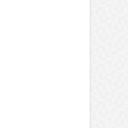
ی
ز
م
و
س
ی
ق
ی
گ
ر
م
ی
2
0
1
4