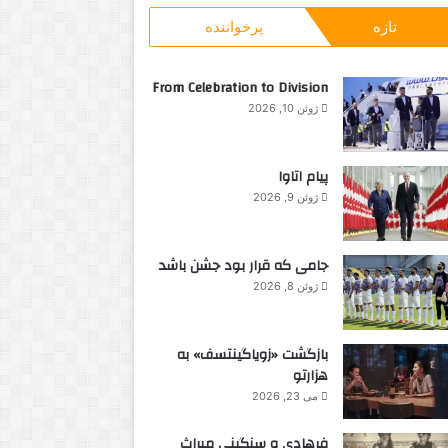
و
تازه
پرخواننده
ب
ر
ا
From Celebration to Division
ی
ژوئن 10, 2026
:
پیام اتاوا
ژوئن 9, 2026
جامی که قرار بود جشن باشد
ژوئن 8, 2026
بازگشت «زویاگینتسف» به
هزارتو
می 23, 2026
فرهادی و سنگینی میراث