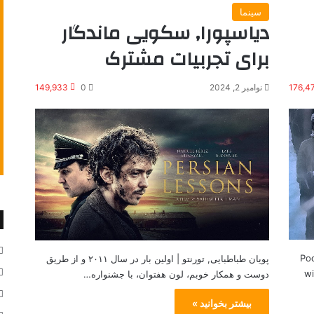
سینما
دیاسپورا, سکویی ماندگار
برای تجربیات مشترک
176,4
نوامبر 2, 2024
0
149,933
Poo
پویان طباطبایی, تورنتو | اولین بار در سال ۲۰۱۱ و از طریق
wi
دوست و همکار خوبم، لون هفتوان، با جشنواره…
بیشتر بخوانید »