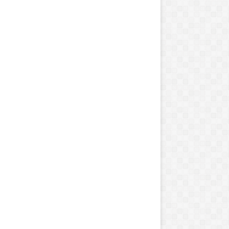
ش
م
ی
ن
د
و
ر
ه
م
ر
ا
س
م
ا
ه
د
ا
ی
ج
و
ا