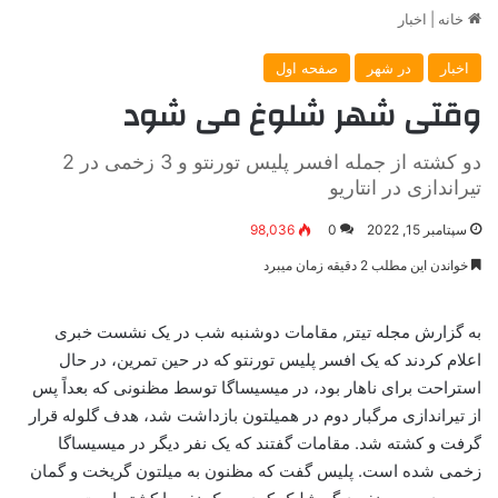
خانه
|
اخبار
اخبار
در شهر
صفحه اول
وقتی شهر شلوغ می شود
دو کشته از جمله افسر پلیس تورنتو و 3 زخمی در 2
تیراندازی در انتاریو
سپتامبر 15, 2022
0
98,036
خواندن این مطلب 2 دقیقه زمان میبرد
به گزارش مجله تیتر, مقامات دوشنبه شب در یک نشست خبری
اعلام کردند که یک افسر پلیس تورنتو که در حین تمرین، در حال
استراحت برای ناهار بود، در میسیساگا توسط مظنونی که بعداً پس
از تیراندازی مرگبار دوم در همیلتون بازداشت شد، هدف گلوله قرار
گرفت و کشته شد. مقامات گفتند که یک نفر دیگر در میسیساگا
زخمی شده است. پلیس گفت که مظنون به میلتون گریخت و گمان