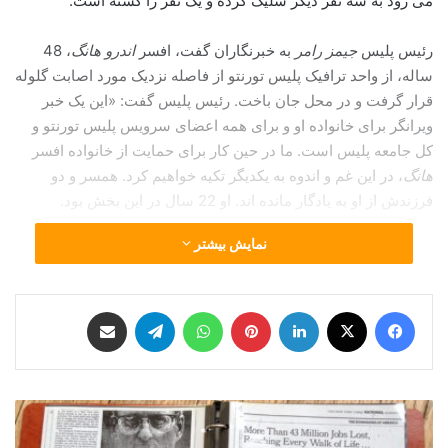
می رود به سه نفر دیگر شلیک کرده و یک نفر را کشته است.
رئیس پلیس
جیمز رامر
به خبرنگاران گفت، افسر
اندرو هانگ
، 48
ساله، از واحد ترافیک پلیس تورنتو از فاصله نزدیک مورد اصابت گلوله
قرار گرفت و در محل جان باخت. رئیس پلیس گفت: «این یک خبر
ویرانگر برای خانواده او و برای همه اعضای سرویس پلیس تورنتو و
کل جامعه پلیس است. ما در حین کار برای حمایت از خانواده افسر
هانگ
، در این غم و اندوه به یکدیگر تکیه خواهیم کرد. همسر و دو
فرزندش از او به یادگار مانده اند. او 22 سال در این بخش بود.
نمایش بیشتر
فیس بوک
X
لینکدین
‫پین‌ترست
واتس آپ
تلگرام
اشتراک گذاری از طریق ایمیل
ت
ن