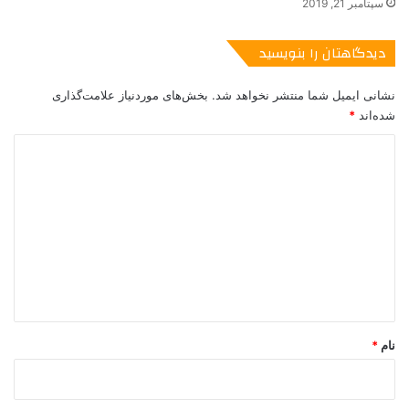
سپتامبر 21, 2019
وظیفه را می شناختند. ما همچنین به کسانی فکر می کنیم که در
تیراندازی های امروز مجروح شدند. برای شما آرزوی بهبودی کامل
دیدگاهتان را بنویسید
داریم.
نشانی ایمیل شما منتشر نخواهد شد.
بخش‌های موردنیاز علامت‌گذاری
*میلتون، میسیساگا و همیلتون در غرب تورنتو قرار دارند.
شده‌اند
*
د
Chief James Ramer
Andrew Hong
ی
د
Nishan Duraiappah
Justin Trudeau
گ
اندرو هانگ
پلیس هالتون
جاستین ترودو،
ا
ه
جیمز رامر
میسیساگا
نیشان دورایپا
*
نام
*