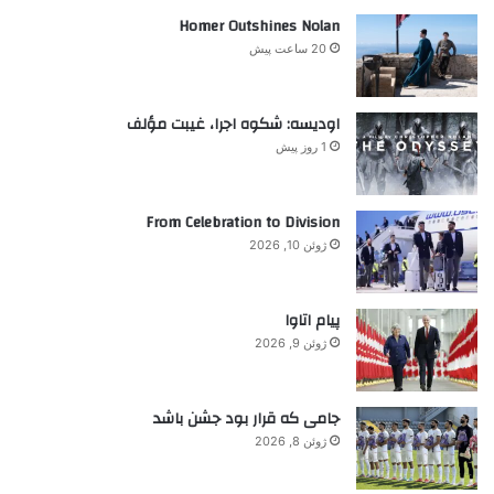
ر
Homer Outshines Nolan
ا
20 ساعت پیش
ی
:
اودیسه: شکوه اجرا، غیبت مؤلف
1 روز پیش
From Celebration to Division
ژوئن 10, 2026
پیام اتاوا
ژوئن 9, 2026
جامی که قرار بود جشن باشد
ژوئن 8, 2026