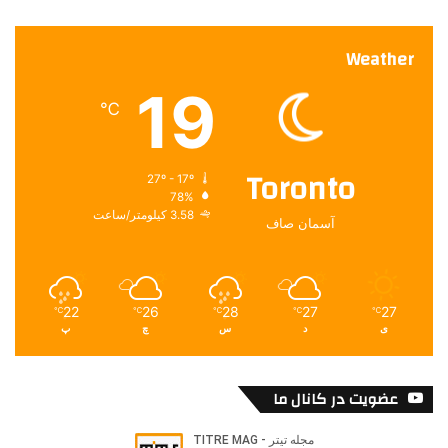
Weather
19
℃
Toronto
27º - 17º
78%
3.58 کیلومتر/ساعت
آسمان صاف
22
26
28
27
27
℃
℃
℃
℃
℃
ی
د
س
چ
پ
عضویت در کانال ما