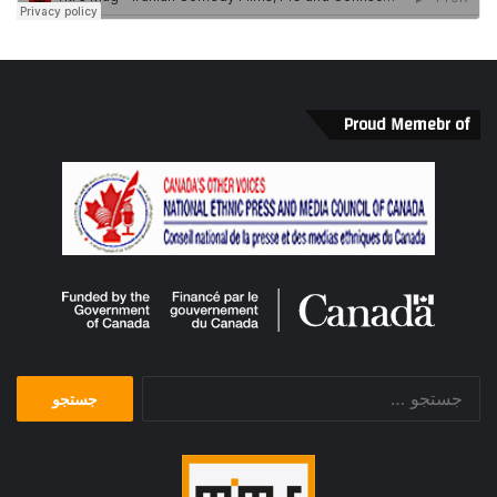
Proud Memebr of
جستجو
برای: