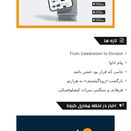
destructive sibling rivalry.
“COMPELLING…HIGHLY RECOMMENDED!” – Luisa
Appolloni: Stratford Festival
“A PLAY IN A THOUSAND AND DEFINITELY NOT TO BE
MISSED!” – Capital Critics’ Circle
تازه ها
By:
Phillip Psutka
From Celebration to Division
Company:
Theatre Arcturus
پیام اتاوا
Company origin:
Toronto, Ontario, Canada
Director:
Phillip Psutka
جامی که قرار بود جشن باشد
Choreographer:
Lindsay Bellaire
بازگشت «زویاگینتسف» به هزارتو
Cast:
Lindsay Bellaire, Emily Hughes, Sheelagh Daly
فرهادی و سنگینی میراث کیشلوفسکی
Creative team:
Lisa Sciannella – Stage Manager, Phillip Psutka – Fight
اخبار در لحظه بیماری کرونا
Director, Rachel C. Léger – Composer
TheatreArcturus.ca
@TheatreArcturus