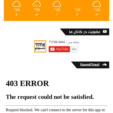
25
26
26
29
30
℃
℃
℃
℃
℃
ش
ی
د
س
چ
عضویت در کانال ما
SoundCloud