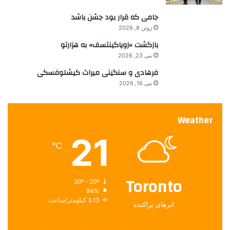
کارگردان
متون نمایشی
مخاطبان
جامی که قرار بود جشن باشد
ژوئن 8, 2026
مکبث
میزانسن
نمایش‌نامه
بازگشت «زویاگینتسف» به هزارتو
نمایشی رادیویی
نویسنده
ویرانگری
می 23, 2026
فرهادی و سنگینی میراث کیشلوفسکی
می 16, 2026
Weather
21
℃
Toronto
30º - 20º
94%
3.13 کیلومتر/ساعت
ابرهای پراکنده