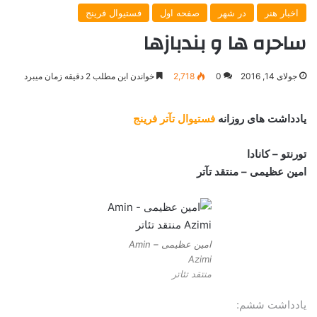
اخبار هنر
در شهر
صفحه اول
فستیوال فرینج
ساحره ها و بندبازها
جولای 14, 2016
0
2,718
خواندن این مطلب 2 دقیقه زمان میبرد
یادداشت های روزانه
فستیوال تآتر فرینج
تورنتو – کانادا
امین عظیمی – منتقد تآتر
امین عظیمی – Amin
Azimi
منتقد تئاتر
یادداشت ششم: