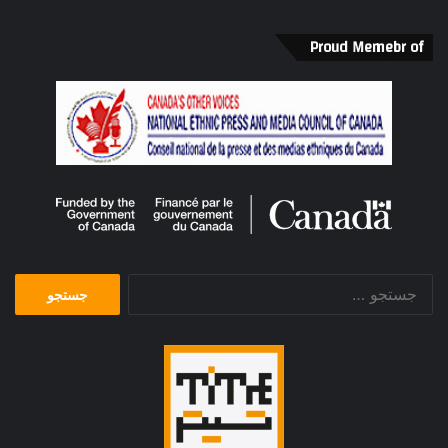
Proud Memebr of
جستجو
برای: