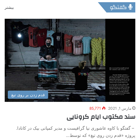
گفتگو
بیشتر
قدم زدن بر روی تیغ
مارس 1, 2021
85,771
سند مکتوب ایام کرونایی
– گفتگو با کاوه عاشوری نیا گرافیست و مدیر کمپانی بیک در کانادا.
پروژه «قدم زدن روی تیغ» که توسط…