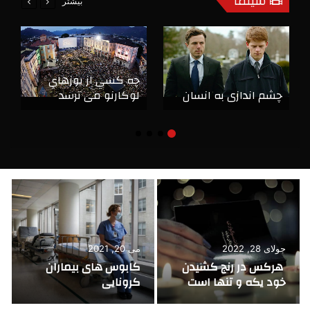
سینما
بیشتر
چه كسي از يوزهاي
چشم اندازی به انسان
لوكارنو مي ترسد
اکتبر 17, 2014
مارس 16, 2014
مردي كه بخت يارش بود
Cybernation