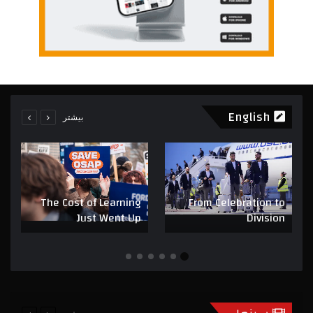
English
بیشتر
The Cost of Learning
From Celebration to
Just Went Up
Division