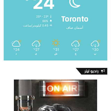
24
Toronto
25º - 23º
66%
0.45 کیلومتر/ساعت
آسمان صاف
24
27
31
27
30
℃
℃
℃
℃
℃
پ
ج
ش
ی
د
رادیو تیتر