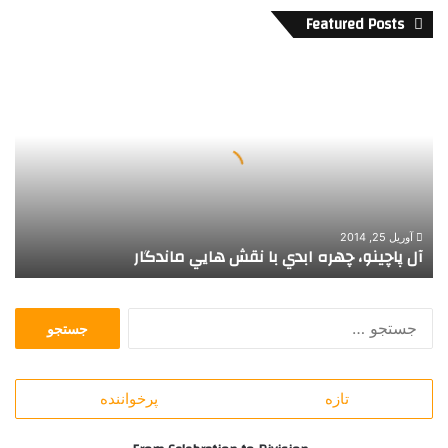
Featured Posts
آ
ل
پ
ا
چ
ي
ن
و
،
آوریل 25, 2014
آل پاچينو، چهره ابدي با نقش هايي ماندگار
چ
ه
ر
ج
ه
س
ا
ت
ب
ج
د
تازه
پرخواننده
و
ي
ب
ب
ر
ا