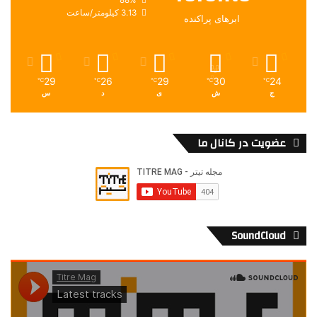
3.13 کیلومتر/ساعت
ابرهای پراکنده
29
26
29
30
24
℃
℃
℃
℃
℃
ج
ش
ی
د
س
عضویت در کانال ما
SoundCloud