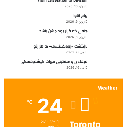
From Celebration to Division
ا
ن
ژوئن 10, 2026
ی
ق
پیام اتاوا
:
ش
ژوئن 9, 2026
ه
ا
جامی که قرار بود جشن باشد
ي
ژوئن 8, 2026
ي
بازگشت «زویاگینتسف» به هزارتو
م
می 23, 2026
ا
ن
فرهادی و سنگینی میراث کیشلوفسکی
د
می 16, 2026
گ
ا
ر
Weather
24
℃
Toronto
26º - 23º
88%