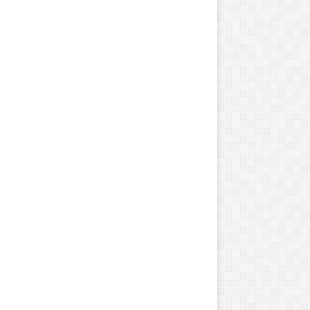
س
ی
ل
د
ر
س
ی
س
آگوست 1, 2017
ژانویه 16, 2020
ت
Tirgan; Iranian Spic
سیل در سیستان و ب
ا
ن
و
ب
ل
و
چ
س