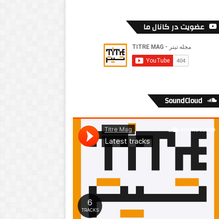
عضویت در کانال ما
SoundCloud