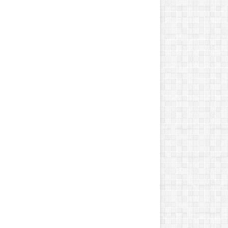
ت
ا
ن