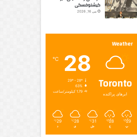
ا
کیشلوفسکی
ر
می 16, 2026
ه
ه
س
ت
ی
Weather
د
28
؟
℃
Toronto
29º - 28º
63%
1.79 کیلومتر/ساعت
ابرهای پراکنده
29
28
31
28
29
℃
℃
℃
℃
℃
پ
ج
ش
ی
د