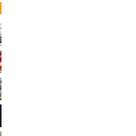
و
ن
ا
ی
ی