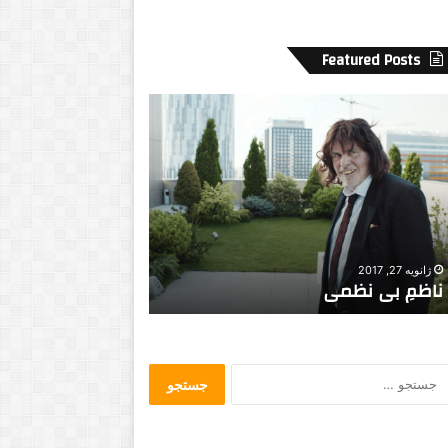
Featured Posts
آ
ی
ا
و
ا
ج
د
ژانویه 15, 2023
ش
آیا واجد شرایط دری
می 20, 2021
ر
کابوس های بیماران کرونایی
500 دلاری اجاره هستید؟
ا
ی
ط
د
ج
ر
س
ی
ت
ا
ج
ف