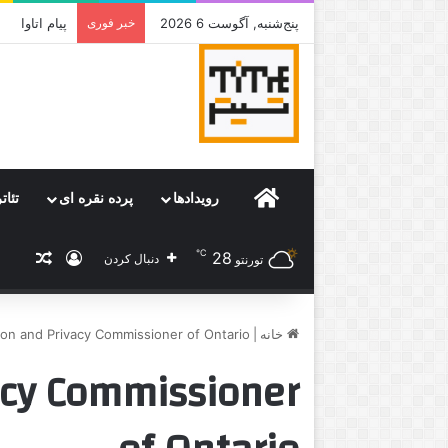
پنج‌شنبه, آگوست 6 2026
خبر فوری
جامی که قرا
Home
رویدادها
پرده نقره ای
تئات
℃
28
ورود
نوشته
دنبال کردن
تورنتو
خانه
|
ion and Privacy Commissioner of Ontario
acy Commissioner