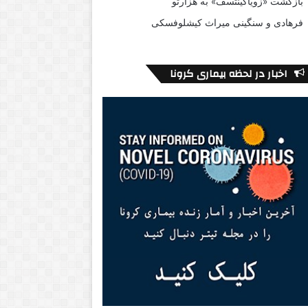
بازگشت «زویاگینتسف» به هزارتو
فرهادی و سنگینی میراث کیشلوفسکی
اخبار در لحظه بیماری کرونا