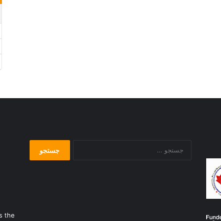
جستجو
برای:
s the