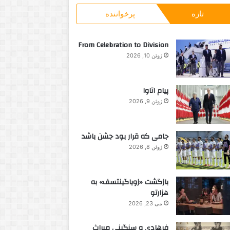
و
ت
تازه
پرخواننده
ب
ی
ر
ا
ا
ر
From Celebration to Division
ی
ا
ژوئن 10, 2026
:
ن
ه
ج
پیام اتاوا
د
ژوئن 9, 2026
ی
د
5
جامی که قرار بود جشن باشد
0
0
ژوئن 8, 2026
د
ل
ا
بازگشت «زویاگینتسف» به
ر
هزارتو
ی
می 23, 2026
ا
ج
فرهادی و سنگینی میراث