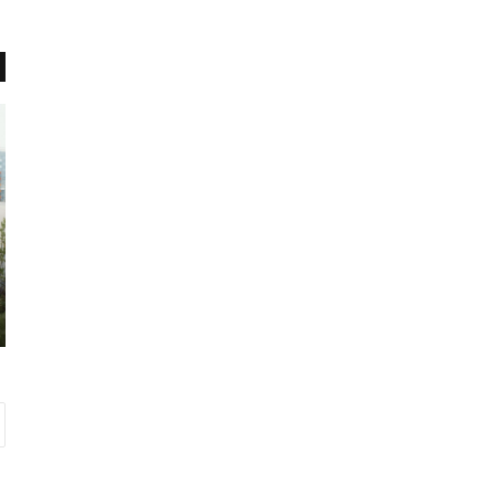
ن
ک
ا
ا
ظ
ب
مِ
و
ب
س
ی
ه
ن
ا
ظ
ی
ژانویه 27, 2017
م
ب
لوچستان
ناظمِ بی نظمی
ی
ی
م
ا
ر
ا
ن
ک
ر