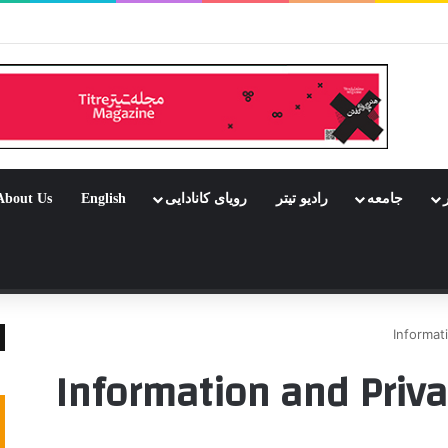
ر بود جشن باشد
ر
جامعه
رادیو تیتر
رویای کانادایی
English
About Us
 تصادفی
Informat
Information and Priv