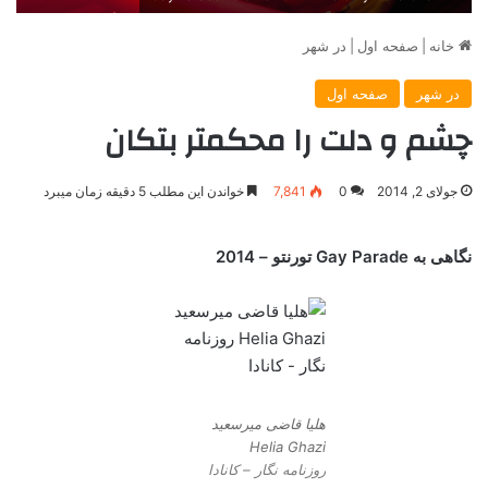
خانه
|
صفحه اول
|
در شهر
در شهر
صفحه اول
چشم و دلت را محکمتر بتکان
جولای 2, 2014
0
7,841
خواندن این مطلب 5 دقیقه زمان میبرد
نگاهی به Gay Parade تورنتو – 2014
هلیا قاضی میرسعید
Helia Ghazi
روزنامه نگار – کانادا