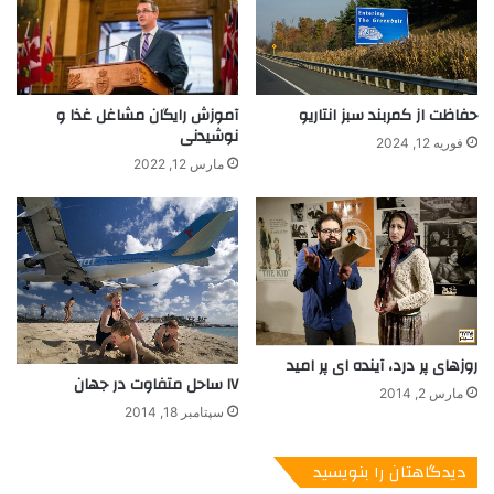
گ
ژوئن در بیشتر کشورهای دنیا برگزار می شود.
ش
ت
حفاظت از کمربند سبز انتاریو
آموزش رایگان مشاغل غذا و
نوشیدنی
فوریه 12, 2024
مارس 12, 2022
Olivia Chow, Toronto Mayoral Candidate at Gay Parade Toronto
2014 – Photo By Helia Ghazi
روزهای پر درد، آینده ای پر امید
۱۷ ساحل متفاوت در جهان
مارس 2, 2014
حالا چرا 29 ژوئن؟ ماجرا به سال 1969 میلادی در نیویورک برمی
سپتامبر 18, 2014
گردد. آن زمان که روابط همجنسگرایان در هیچ کجا آزاد نبود و تنها
محل اجتماع آنان چند بار و رستوران بود که آنها هم از گزند یورش گاه
دیدگاهتان را بنویسید
و بی گاه پلیس در امان نبودند. بار «استون‌وال این» یکی از مکان‌های