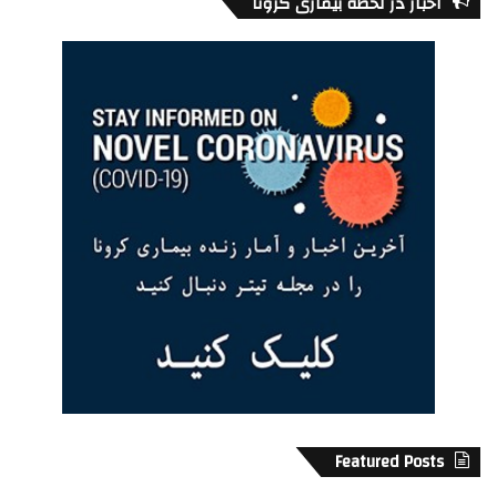
اخبار در لحظه بیماری کرونا
David Soknacki, Toronto Mayoral Candidate at Gay Parade Toronto
2014 – Photo By Helia Ghazi
Gilbert Baker در سال ۱۹۷۸ پرچم رنگین کمانی را برای جشن
آزادی همجنسگرایان طراحی کرد. در بین سالهای ۱۹۷۸ و ۱۹۷۹ یک
رنگ از بالای پرچم حذف شد. در بالای پرچم رنگ قرمز برای مردان و
در پایین آن رنگ بنفش برای زنان است به این معنی که همجنسگرایان
مرد و همجنسگرایان زن در تمام دنیا هستند. در نمونه اصلی ۸ رنگ
وجود داشت و به ترتیب رنگ‌ها از بالا به این صورت بود. صورتی به
Featured Posts
عنوان نماد فعالیت جنسی، قرمز به عنوان نماد زندگی، نارنجی به