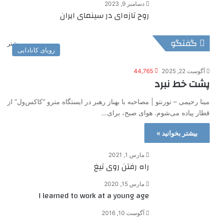
دسامبر 9, 2023
روح تازه‌ای در سینمای ایران
گفتگو
بیشتر
رویای کانادایی
آگوست 22, 2025
44,765
پشت خط نبرد
مینا رحیمی – تورنتو | مصاحبه با بهناز رهبر در ایستگاه مترو “کاکس‌ول” از
قطار پیاده می‌شوم. هوای صبح، برای…
بیشتر بخوانید »
مارس 1, 2021
راه رفتن روی تیغ
مارس 15, 2020
I learned to work at a young age
آگوست 10, 2016