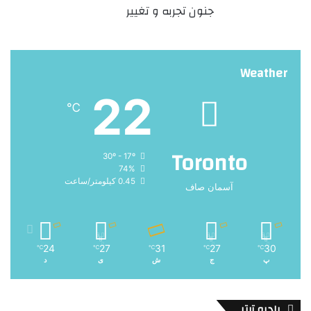
جنون تجربه و تغییر
Weather
22
℃
Toronto
30º - 17º
74%
0.45 کیلومتر/ساعت
آسمان صاف
24
27
31
27
30
℃
℃
℃
℃
℃
پ
ج
ش
ی
د
رادیو تیتر