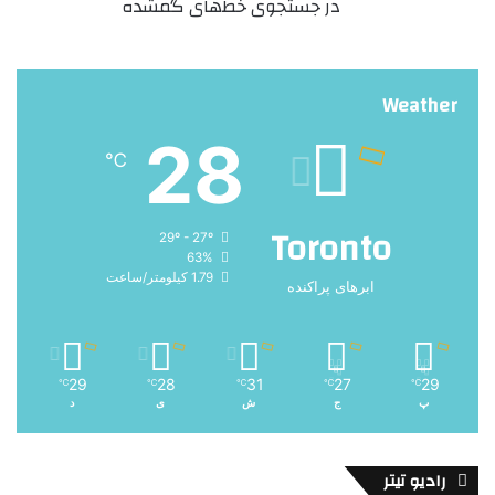
در جستجوی خط‌های گمشده
Weather
28
℃
Toronto
29º - 27º
63%
1.79 کیلومتر/ساعت
ابرهای پراکنده
29
28
31
27
29
℃
℃
℃
℃
℃
پ
ج
ش
ی
د
رادیو تیتر