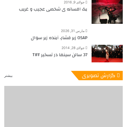
جولای 9, 2016
یک افسانه ی شخصی عجیب و غریب
مارس 31, 2026
OSAP زیر فشار، آینده زیر سوال
جولای 28, 2014
37 سالن سینما در تسخیر TIFF
گزارش تصویری
بیشتر