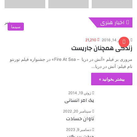
اخبار هنری
بیشتر
سینما
سپتامبر 14, 2016
21,210
زندگی همچنان جاریست
مروری بر فیلم «آتش در دریا – Fire At Sea» در جشنواره فیلم تورنتو
نام فیلم: آتش در دریا…
بیشتر بخوانید »
ژوئن 19, 2014
یک امر انسانی
سپتامبر 20, 2022
تاوان حسادت
دسامبر 9, 2023