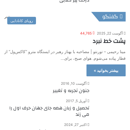
درخت پیر گلابی
گفتگو
بیشتر
رویای کانادایی
آگوست 22, 2025
44,765
پشت خط نبرد
مینا رحیمی – تورنتو | مصاحبه با بهناز رهبر در ایستگاه مترو “کاکس‌ول” از
قطار پیاده می‌شوم. هوای صبح، برای…
بیشتر بخوانید »
آگوست 10, 2016
جنون تجربه و تغییر
آوریل 5, 2017
تحصیل و زبان همه جای جهان حرف اول را
می زند
اکتبر 27, 2024