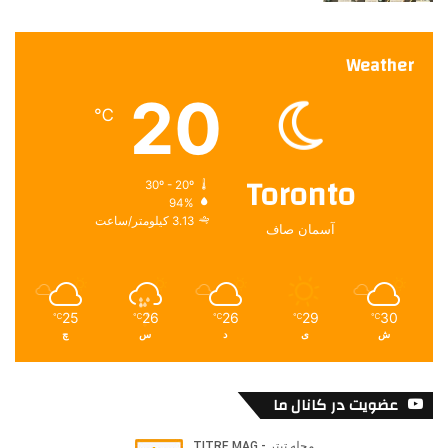
Weather
20
℃
Toronto
30º - 20º
94%
3.13 کیلومتر/ساعت
آسمان صاف
25
26
26
29
30
℃
℃
℃
℃
℃
ش
ی
د
س
چ
عضویت در کانال ما