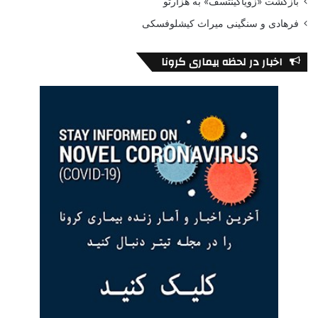
بازگشت «زویاگینتسف» به هزارتو
فرهادی و سنگینی میراث کیشلوفسکی
اخبار در لحظه بیماری کرونا