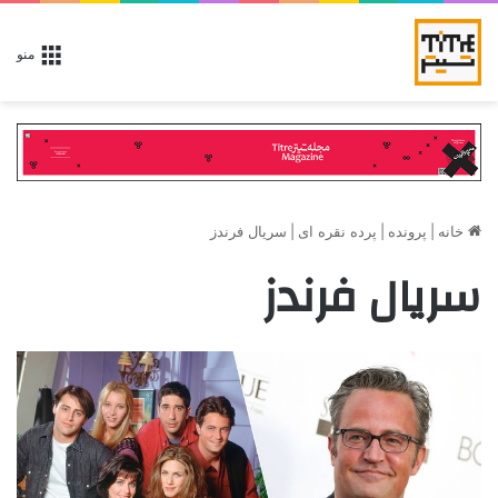
منو
خانه
|
پرونده
|
پرده نقره ای
|
سریال فرندز
سریال فرندز