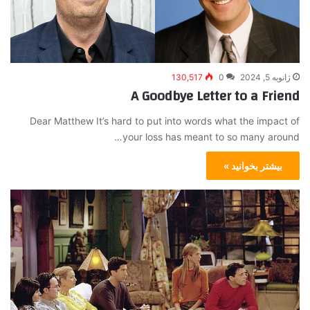
ژانویه 5, 2024
0
130,517
A Goodbye Letter to a Friend
Dear Matthew It’s hard to put into words what the impact of
your loss has meant to so many around…
بیشتر بخوانید »