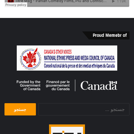
Proud Memebr of
جستجو
برای: