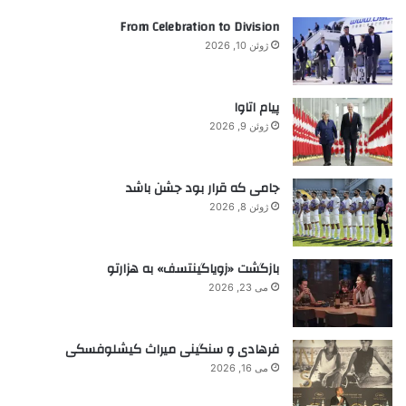
ب
ع
ر
From Celebration to Division
ک
ا
و
ژوئن 10, 2026
ی
ی
:
ی
د
پیام اتاوا
۱
ژوئن 9, 2026
۹
جامی که قرار بود جشن باشد
ژوئن 8, 2026
بازگشت «زویاگینتسف» به هزارتو
می 23, 2026
فرهادی و سنگینی میراث کیشلوفسکی
می 16, 2026