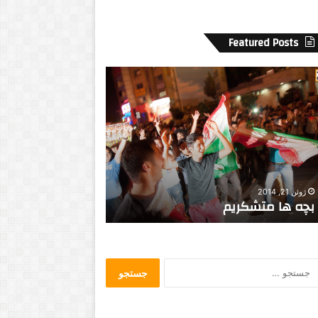
Featured Posts
م
ا
ج
ر
ا
ی
ش
می 5, 2014
نوامبر 12, 2014
ق
در این سرای بی کسی کسی به در
ماجرای شقایق بلژ
ا
نمی زند…
کانادایی
ی
ق
ب
ل
ج
ژ
س
ی
ت
ک
ج
ی