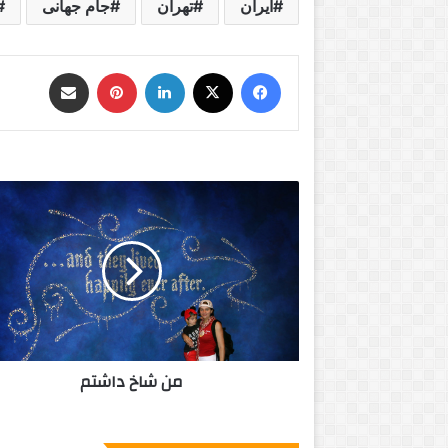
ایران
تهران
جام جهانی
فیس بوک
X
لینکدین
‫پین‌ترست
اشتراک گذاری از طریق ایمیل
م
ن
ش
ا
خ
د
ا
ش
ت
من شاخ داشتم
م