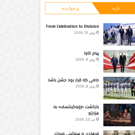
و
و
تازه
پرخواننده
ب
ش
ر
ا
ا
ع
From Celebration to Division
ی
ر
ژوئن 10, 2026
:
ک
ا
ن
پیام اتاوا
ا
ژوئن 9, 2026
د
ا
ی
جامی که قرار بود جشن باشد
ی
ژوئن 8, 2026
بازگشت «زویاگینتسف» به
هزارتو
می 23, 2026
فرهادی و سنگینی میراث