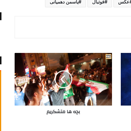
عکس
فوتبال
یاسمن دهمیانی
ب
چ
ه
ه
ا
م
ت
ش
ک
بچه ها متشکریم
ر
ی
م