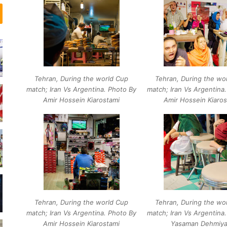
ب
ه
د
ر
ن
م
ی
Tehran, During the world Cup
Tehran, During the wo
ز
match; Iran Vs Argentina. Photo By
match; Iran Vs Argentina
ن
Amir Hossein Kiarostami
Amir Hossein Kiaros
د
…
Tehran, During the world Cup
Tehran, During the wo
match; Iran Vs Argentina. Photo By
match; Iran Vs Argentina
Amir Hossein Kiarostami
Yasaman Dehmiya