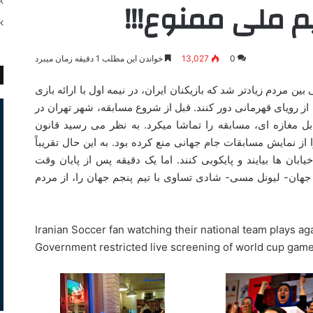
م ملی ممنوع!!!
0
13,027
خواندن این مطلب 1 دقیقه زمان میبرد
 بین مردم زیادتر شد که بازیکنان ایران، در نیمه اول با ارائه بازی
ی از رویای قهرمانی دور کنند. قبل از شروع مسابقه، شهر تهران در
ل مغازه ای، مسابقه را تماشا میکرد. به نظر می رسید قانون
ا از نمایش مسابقات جام جهانی منع کرده بود. به این حال تقریباً
یابان ها بیایند و پایکوبی کنند. اما یک دقیقه پس از پایان وقت
دقیقه 91 بهترین بازیکن جهان- لیونل مسی- شادی تساوی با تیم پنجم جهان را، از مردم
Iranian Soccer fan watching their national team plays ag
Government restricted live screening of world cup games