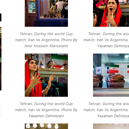
ب
د
Tehran, During the world Cup
Tehran, During the wo
چ
ر
match; Iran Vs Argentina. Photo By
match; Iran Vs Argentina
ه
ا
Amir Hossein Kiarostami
Yasaman Dehmiya
ه
ی
ا
ن
م
س
ت
ر
ش
ا
ژوئن 21, 2014
ک
ی
ریاچه تورنتو
بچه ها متشکریم
ر
ب
ی
ی
م
ک
س
Tehran, During the world Cup
Tehran, During the wo
ی
match; Iran Vs Argentina. Photo By
match; Iran Vs Argentina
ک
Yasaman Dehmiyani
Yasaman Dehmiya
س
ی