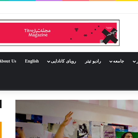
ر بود جشن باشد
ر
جامعه
رادیو تیتر
رویای کانادایی
English
About Us
 تصادفی