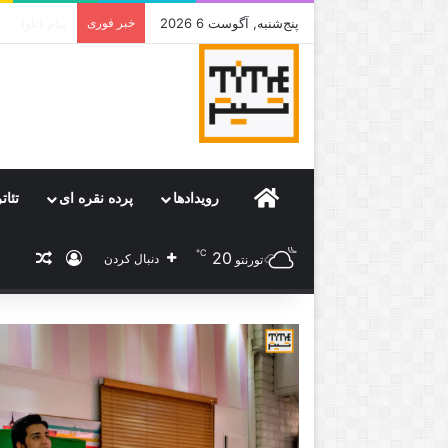
پنج‌شنبه, آگوست 6 2026
خبر فوری
جامی که قرا
Home
رویدادها
پرده نقره ای
تئات
℃
20
ورود
نوشته
دنبال کردن
تورنتو