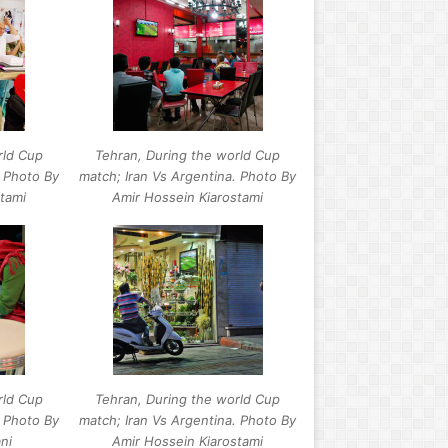
ا
چ
ه
ت
و
ر
ن
rld Cup
Tehran, During the world Cup
ت
. Photo By
match; Iran Vs Argentina. Photo By
و
tami
Amir Hossein Kiarostami
rld Cup
Tehran, During the world Cup
. Photo By
match; Iran Vs Argentina. Photo By
ni
Amir Hossein Kiarostami