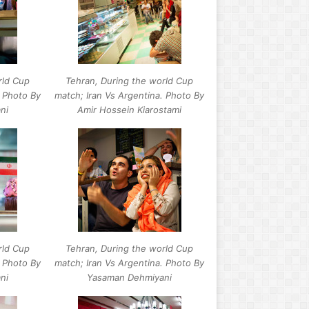
ص
rld Cup
Tehran, During the world Cup
د
. Photo By
match; Iran Vs Argentina. Photo By
ا
ni
Amir Hossein Kiarostami
ی
ر
ش
د
د
آوریل 1, 2020
مارس 27, 2026
ر
طیلی مدارس انتاریو ادامه دارد
صدای رشد در حاشیه د
ح
ا
ش
ی
rld Cup
Tehran, During the world Cup
ه
. Photo By
match; Iran Vs Argentina. Photo By
د
ni
Yasaman Dehmiyani
ر
ی