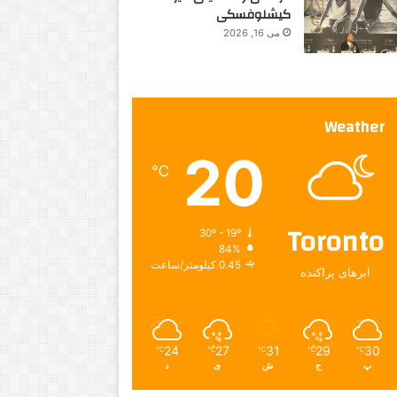
کیشلوفسکی
می 16, 2026
Weather
20
℃
Toronto
30º - 19º
84%
0.45 کیلومتر/ساعت
ابرهای پراکنده
24
27
31
29
30
℃
℃
℃
℃
℃
پ
ج
ش
ی
د