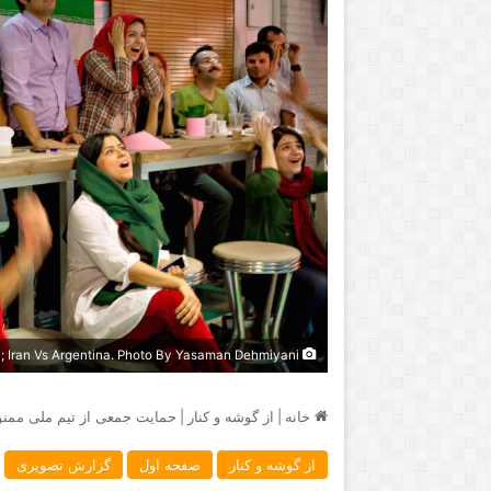
Tehran, During the world Cup match; Iran Vs Argentina. Photo By Yasaman Dehmiyani
خانه
|
از گوشه و کنار
|
حمایت جمعی از تیم ملی ممنوع
از گوشه و کنار
صفحه اول
گزارش تصویری