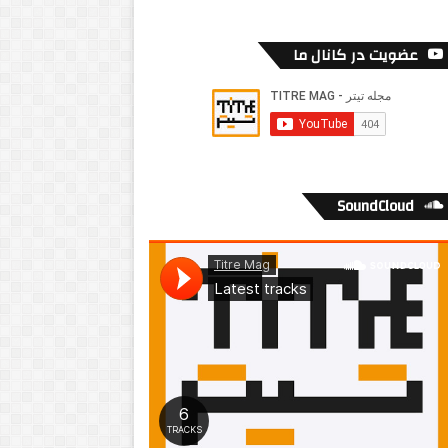
عضویت در کانال ما
SoundCloud