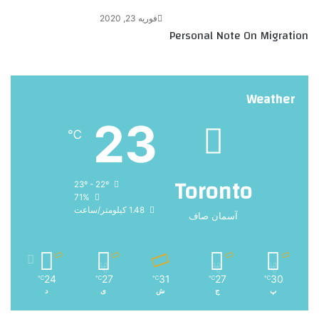
فوریه 23, 2020
Personal Note On Migration
Weather
23
℃
Toronto
23º - 22º
71%
1.48 کیلومتر/ساعت
آسمان صاف
24
27
31
27
30
℃
℃
℃
℃
℃
پ
ج
ش
ی
د