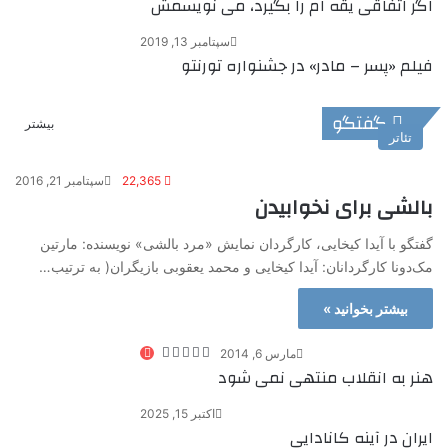
اگر اتفاقی یقه ام را بگیرد، می نویسمش
سپتامبر 13, 2019
فیلم «پسر – مادر» در جشنواره تورنتو
گفتگو
بیشتر
تئاتر
22,365
سپتامبر 21, 2016
بالشی برای نخوابیدن
گفتگو با آیدا کیخایی، کارگردان نمایش «مرد بالشی» نویسنده: مارتین
مک‌دونا کارگردانان: آیدا کیخایی و محمد یعقوبی بازیگران( به ترتیب…
بیشتر بخوانید »
مارس 6, 2014
هنر به انقلاب منتهی نمی شود
اکتبر 15, 2025
ایران در آینه کانادایی