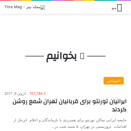
منو
می 23, 2026
می 16, 2026
ژوئن 9, 2026
ژوئن 8, 2026
آوریل 6, 2026
پیام اتاوا
جامی که قرار بود جشن باشد
تغییر قوانین شفافیت در انتاریو
بازگشت «زویاگینتسف» به هزارتو
فرهادی و سنگینی میراث کیشلوفسکی
بخوانیم
اجتماعی
107,784
ژوئن 9, 2017
ایرانیان تورنتو برای قربانیان تهران شمع روشن
کردند
جامعه ایرانی ساکن تورنتو برای همدردی با بازماندگان و اعلام انزجار از
اقدامات تروریستی در تهران، ۵ شنبه شب در…