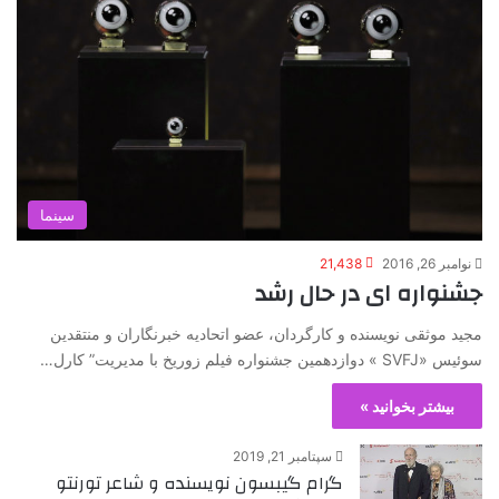
سینما
نوامبر 26, 2016
21,438
جشنواره ای در حال رشد
مجید موثقی نویسنده و کارگردان، عضو اتحادیه خبرنگاران و منتقدین
سوئیس «SVFJ » دوازدهمين جشنواره فيلم زوريخ با مدیریت” کارل…
بیشتر بخوانید »
سپتامبر 21, 2019
گرام گیبسون نویسنده و شاعر تورنتو