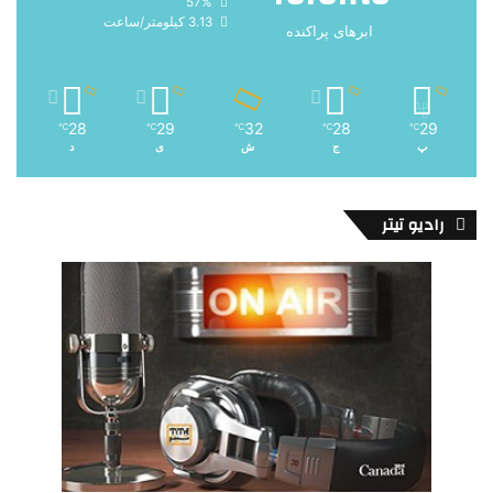
57%
3.13 کیلومتر/ساعت
ابرهای پراکنده
28
29
32
28
29
℃
℃
℃
℃
℃
پ
ج
ش
ی
د
رادیو تیتر