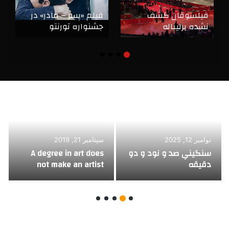
فیلسوفان کشف
فیلم «پسر – مادر» در
نشده برلیناله
جشنواره تورنتو
نوامبر 12, 2025
سپتامبر 21, 2019
سنگینیِ صد و نود و دو
A degree in art does
دقیقه
not make an artist