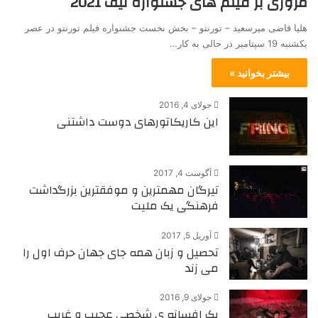
مروری بر فیلم های جشنواره تیف 2021
هلیا قاضی میرسعید – تورنتو – بخش نخست جشنواره فیلم تورنتو در عصر
یکشنبه 19 سپتامبر در حالی به کار…
بیشتر بخوانید »
جولای 4, 2016
این کاریکاتورهای دوست داشتنی
آگوست 4, 2017
تیرگان مهمترین و موفقترین بزرگداشت
فرهنگی یک ملیت
آوریل 5, 2017
تحصیل و زبان همه جای جهان حرف اول را
می زند
جولای 9, 2016
یک افسانه ی شخصی عجیب و غریب