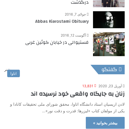
درگذشت
جولای 7, 2016
Abbas Kiarostami Obituary
آگوست 12, 2016
فستیوالی در خیابان کوئین غربی
گفتگو
بیشتر
اتاوا
آوریل 23, 2020
13,831
زنان به جایگاه واقعی خود نرسیده اند
لادن اریسیان استاد دانشگاه اتاوا، محقق شورای ملی تحقیقات کانادا و
یکی از مولفان کتاب «لیزرها: قدرت و دقت نور»…
بیشتر بخوانید »