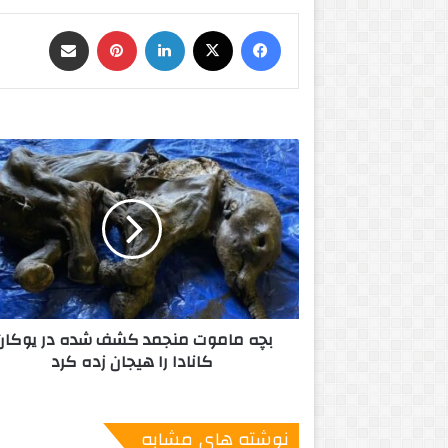
فیس بوک
X
لینکدین
‫پین‌ترست
اشتراک گذاری از طریق ایمیل
ب
چ
ه
م
ا
م
و
ت
م
بچه ماموت منجمد کشف شده در یوکان
ن
کانادا را هیجان زده کرد
ج
م
د
ک
نوشته های مشابه
ش