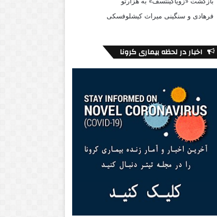
بازگشت «زویاگینتسف» به هزارتو
فرهادی و سنگینی میراث کیشلوفسکی
اخبار در لحظه بیماری کرونا