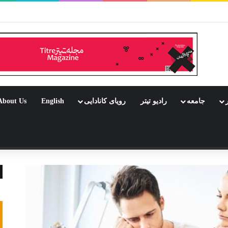
ر بود جشن باشد
ر
جامعه
رادیو تیتر
رویای کانادایی
English
About Us
 تصادفی