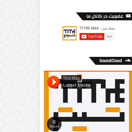
عضویت در کانال ما
SoundCloud