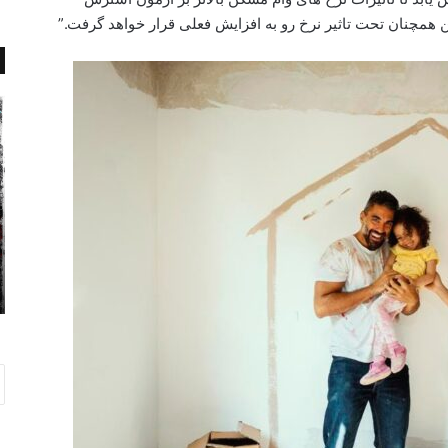
ن همچنان تحت تاثیر نرخ رو به افزایش فعلی قرار خواهد گرفت.”
پ
گ
ر
ر
د
ا
ه
م
د
گ
و
ی
م
ب
:
س
به تولیدات
سپتامبر 7, 2014
ز
و
پرده دوم: زیر بارون دیدمش
ی
ن
ر
ن
ب
و
ا
ی
ر
س
و
ن
ن
د
د
ه