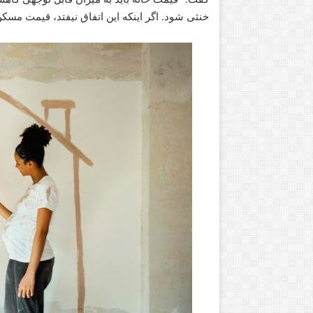
خنثی شود. اگر اینکه این اتفاق نیفتد، قیمت مسک
ا
ن
ت
ا
ر
ی
و
آگوست 11, 2016
ژوئن 14, 2023
و
ر کنسرت های «کینگ رام» به
انتاریو و کمک مالی 
ک
رنتو رسید
محلی
م
ک
م
ا
ل
ی
ب
ه