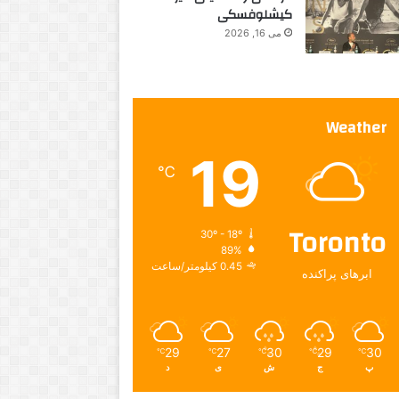
کیشلوفسکی
می 16, 2026
Weather
19
℃
Toronto
30º - 18º
89%
0.45 کیلومتر/ساعت
ابرهای پراکنده
29
27
30
29
30
℃
℃
℃
℃
℃
پ
ج
ش
ی
د