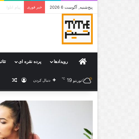
پنج‌شنبه, آگوست 6 2026
خبر فوری
جامی که قرا
Home
رویدادها
پرده نقره ای
تئات
℃
19
ورود
نوشته
دنبال کردن
تورنتو