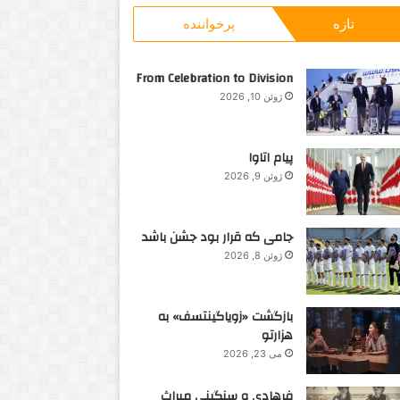
و
تازه
پرخواننده
ب
ر
ا
From Celebration to Division
ی
ژوئن 10, 2026
:
پیام اتاوا
ژوئن 9, 2026
جامی که قرار بود جشن باشد
ژوئن 8, 2026
بازگشت «زویاگینتسف» به
هزارتو
می 23, 2026
فرهادی و سنگینی میراث