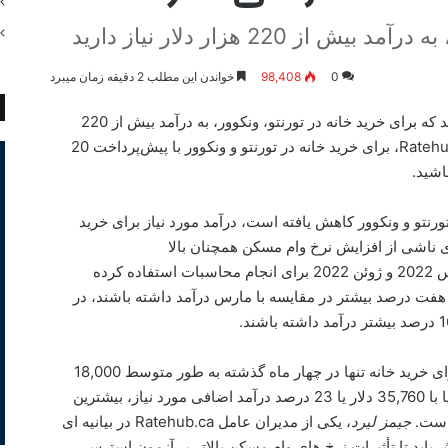
 220 هزار دلار نیاز دارید
0
98,408
خواندن این مطلب 2 دقیقه زمان میبرد
به گزارش مجله تیتر، داده های جدید نشان می دهد که برای خرید خانه در تورنتو، ونکوور، به درآمد بیش از 220
هزار دلار نیاز دارید. بر اساس داده‌های جدید Ratehub.ca، برای خرید خانه در تورنتو و ونکوور با پیش‌پرداخت 20
ورنتو و ونکوور کاهش یافته است، درآمد مورد نیاز برای خرید
ای ناشی از افزایش نرخ وام مسکن همچنان بالا
است. Ratehub.ca می گوید که از داده های مارس 2022 و ژوئن 2022 برای انجام محاسبات استفاده کرده
ان خانه در تورنتو باید 15,750 دلار یا هفت درصد بیشتر در مقایسه با مارس درآمد داشته باشند، در
در تمام شهرهای کانادا، درآمد سالانه مورد نیاز برای خرید خانه تنها در چهار ماه گذشته به طور متوسط 18,000
دلار افزایش یافته است. ویکتوریا در بریتیش کلمبیا با 35,760 دلار یا 23 درصد درآمد اضافی مورد نیاز، بیشترین
 است.
جیمز لیرد
، یکی از مدیران عامل Ratehub.ca در بیانیه ای
یابد تا تأثیرات نرخ های وام مسکن بالاتر بر آزمون استرس