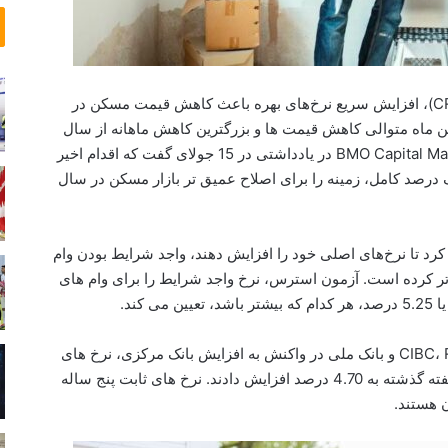
ی
و
د
ش
م
ا
ش
ع
ر
طبق گزارش انجمن املاک و مستغلات کانادا (CREA)، افزایش سریع نرخ‌های بهره باعث کاهش قیمت مسکن در
ت
ین ماه متوالی کاهش قیمت ها و بزرگترین کاهش ماهانه از سال
و
، اقتصاددان ارشد BMO Capital Markets در یادداشتی در 15 جولای گفت که اقدام اخیر
ر
یک درصد کامل، زمینه را برای اصلاح عمیق تر بازار مسکن در سال
ن
ت
و
د
کرد تا نرخ‌های اصلی خود را افزایش دهند، واجد شرایط بودن وام
ر
 کرده است. آزمون استرس، نرخ واجد شرایط را برای وام های
گ
کند.
ذ
ش
ت
بانک های مونترال، CIBC، RBC، Scotiabank، TD Bank و بانک ملی در واکنش به افزایش بانک مرکزی، نرخ های
اولیه خود را با یک درصد کامل از 3.70 درصد در هفته گذشته به 4.70 درصد افزایش دادند. نرخ های ثابت پنج ساله
ن هستند.