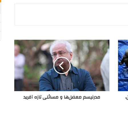
م
د
ر
ن
ی
س
م
م
ع
،
مدرنیسم معضل‌ها و مسائلی تازه آفرید
ض
ل‌
ه
ا
و
م