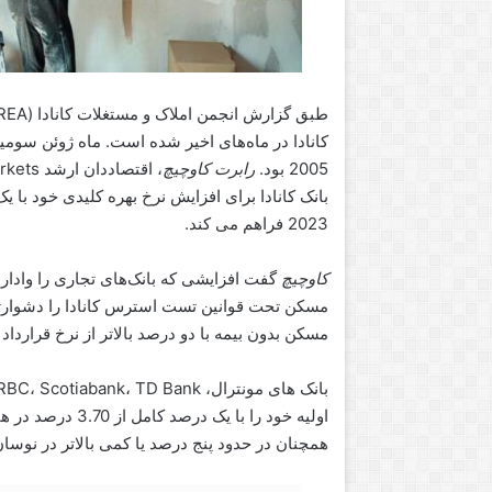
ت
و
ل
ی
د
ا
کانادا در ماه‌های اخیر شده است. ماه ژوئن سوم
ت
2005 بود.
رابرت کاوچیچ
م
بانک کانادا برای افزایش نرخ بهره کلیدی خود با 
ح
ل
2023 فراهم می کند.
ی
کاوچیچ
گفت افزایشی که بانک‌های تجاری را وادار 
مسکن تحت قوانین تست استرس کانادا را دشوارتر
مسکن بدون بیمه با دو درصد بالاتر از نرخ قرارداد یا 5.25 درصد، هر کدام که بیشتر باشد، تعیین می 
همچنان در حدود پنج درصد یا کمی بالاتر در نوسا