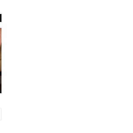
ل
پ
ذ
ا
ت
ن
ی
ز
خ
د
ل
ه
س
م
ه
ی
آوریل 9, 2016
آ
ن
لذتی خلسه آور
و
ج
ر
ش
ن
و
ا
ر
ه
ب