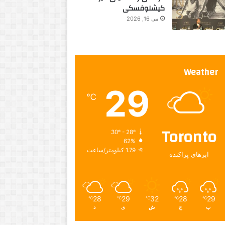
کیشلوفسکی
می 16, 2026
Weather
29
℃
Toronto
30º - 28º
62%
1.79 کیلومتر/ساعت
ابرهای پراکنده
28
29
32
28
29
℃
℃
℃
℃
℃
پ
ج
ش
ی
د