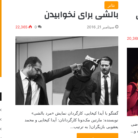
تئاتر
بالشی برای نخوابیدن
سپتامبر 21, 2016
0
22,365
20,36
گفتگو با آیدا کیخایی، کارگردان نمایش «مرد بالشی»
نویسنده: مارتین مک‌دونا کارگردانان: آیدا کیخایی و محمد
قاضی
یعقوبی بازیگران( به ترتیب…
 و…