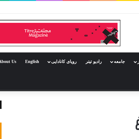
ر بود جشن باشد
ر
جامعه
رادیو تیتر
رویای کانادایی
English
About Us
 تصادفی