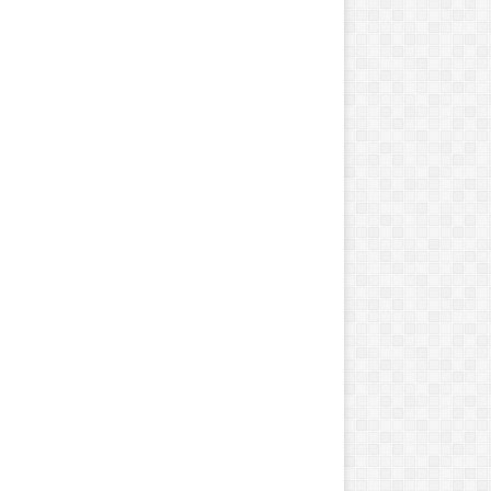
ش
و
ا
ل
ی
ه‌
ه
ا
جولای 2, 2014
سپتامبر 1, 2025
ی
Pan Am volunteer opportunity
شوالیه‌های تصادفی
ت
ص
ا
د
ف
ی