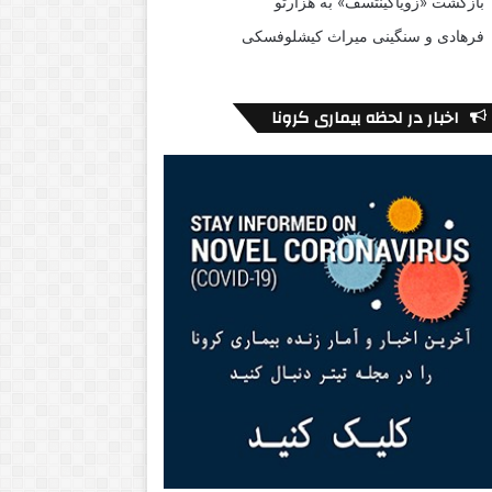
بازگشت «زویاگینتسف» به هزارتو
فرهادی و سنگینی میراث کیشلوفسکی
اخبار در لحظه بیماری کرونا