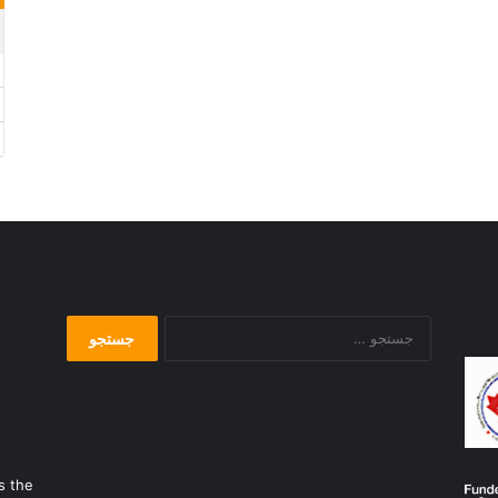
جستجو
برای:
s the