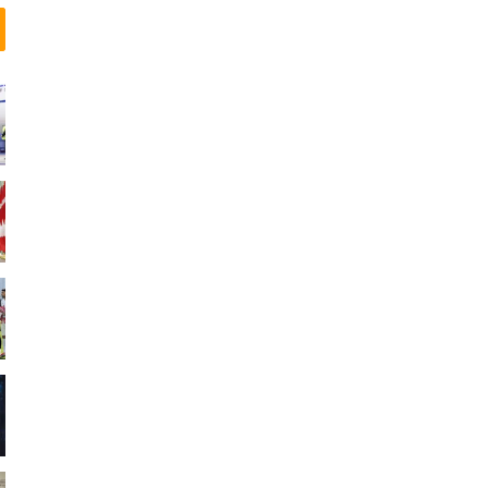
ی
ن
ا
ل
م
ل
ل
ی
ف
ی
ل
م
د
ا
ک
ا