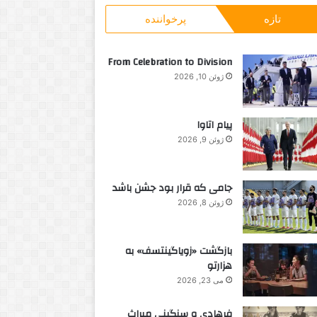
و
و
تازه
پرخواننده
ب
ا
ر
ن
ا
ی
From Celebration to Division
ی
«
ژوئن 10, 2026
:
ی
ک
د
پیام اتاوا
ق
ژوئن 9, 2026
ی
ق
ه
جامی که قرار بود جشن باشد
س
ک
ژوئن 8, 2026
و
ت
»
بازگشت «زویاگینتسف» به
هزارتو
می 23, 2026
فرهادی و سنگینی میراث