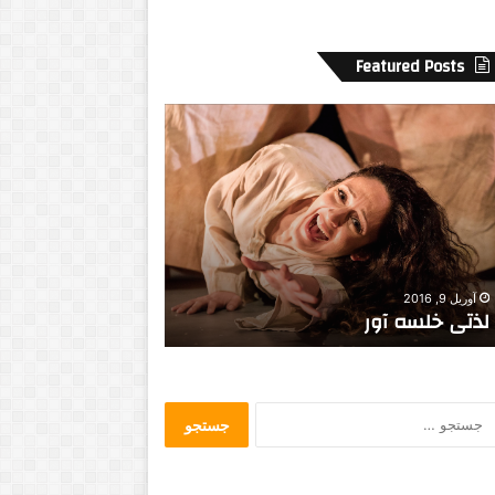
Featured Posts
ن
گ
ا
ه
ی
ب
ه
ژانویه 29, 2017
فوریه 9, 2014
ن
پانزدهمین جشنواره بین المللی فیلم
نگاهی به نمایشنا
م
داکا
دقیقه سکوت»
ا
ی
ش
ن
ج
ا
س
م
ت
ه
ج
خ