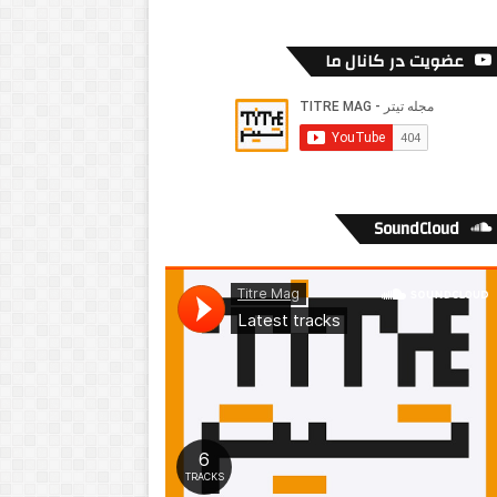
عضویت در کانال ما
SoundCloud