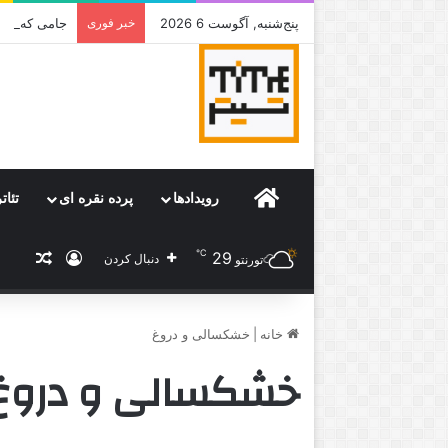
پنج‌شنبه, آگوست 6 2026
خبر فوری
جامی که قرا
Home
رویدادها
پرده نقره ای
تئات
℃
29
ورود
نوشته
دنبال کردن
تورنتو
خانه
|
خشکسالی و دروغ
خشکسالی و دروغ