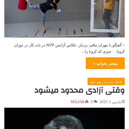
– گفتگو با مهران مافی بردبار، عکاس آژانس NVP در باب کار در دوران
کرونا. چیزی که کرونا را…
بیشتر بخوانید »
قدم زدن بر روی تیغ
وقتی آزادی محدود میشود
مارس 1, 2021
0
103,059