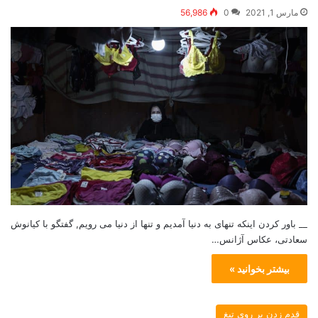
مارس 1, 2021
0
56,986
__ باور کردن اینکه تنهای به دنیا آمدیم و تنها از دنیا می رویم, گفتگو با کیانوش
سعادتی، عکاس آژانس…
بیشتر بخوانید »
قدم زدن بر روی تیغ