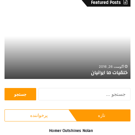
Featured Posts
ا
ن
ت
ا
ر
ی
و
9
6
سپتامبر 13, 2021
انتاریو 96 افسر اصلاحی استخدام می کند
ا
ف
س
ج
ر
س
ا
ت
ص
ج
ل
تازه
پرخواننده
و
ا
ب
ح
ر
Homer Outshines Nolan
ی