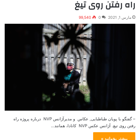
راه رفتن روی تیغ
مارس 1, 2021
0
99,540
– گفتگو با پویان طباطبایی, عکاس و مدیرآژانس NVP درباره پروژه راه
رفتن روی تیغ. آژانس عکس NVP کانادا، همانند…
بیشتر بخوانید »