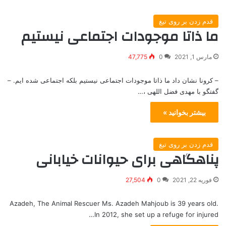
قدم زدن بر روی تیغ
ما ذاتا موجودات اجتماعی نیستیم
مارس 1, 2021
0
47,775
– کرونا نشان داد ما ذاتا موجودات اجتماعی نیستیم بلکه اجتماعی شده ایم. –
گفتگو با مهدی فضل اللهی ،…
بیشتر بخوانید »
قدم زدن بر روی تیغ
پناهگاهی برای حیوانات خیابانی
فوریه 22, 2021
0
27,504
Azadeh, The Animal Rescuer Ms. Azadeh Mahjoub is 39 years old.
In 2012, she set up a refuge for injured…