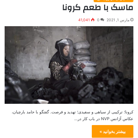
ماسک با طعم کرونا
مارس 1, 2021
0
41,041
کرونا؛ ترکیبی از سیاهی و سفیدی؛ تهدید و فرصت. گفتگو با حامد بارچیان،
عکاس آژانس NVP در باب کار در…
بیشتر بخوانید »