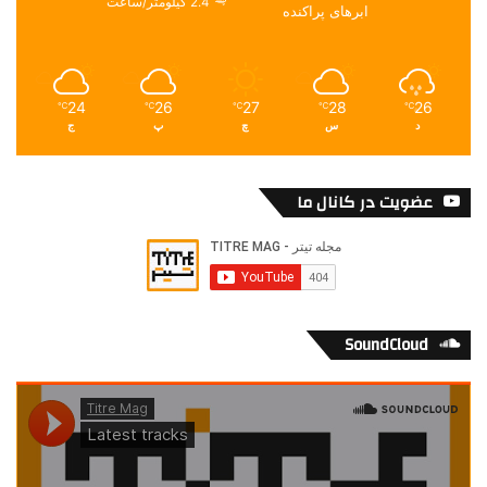
2.4 کیلومتر/ساعت
ابرهای پراکنده
24
26
27
28
26
℃
℃
℃
℃
℃
د
س
چ
پ
ج
عضویت در کانال ما
SoundCloud