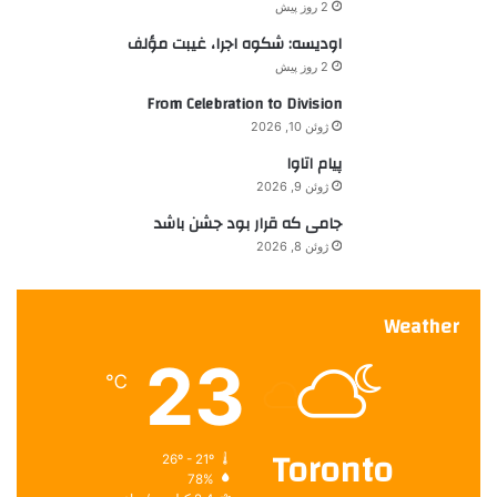
ا
ا
2 روز پیش
ی
س
اودیسه: شکوه اجرا، غیبت مؤلف
:
ت
2 روز پیش
خ
د
From Celebration to Division
ا
ژوئن 10, 2026
م
پیام اتاوا
م
ژوئن 9, 2026
ی
ک
جامی که قرار بود جشن باشد
ن
ژوئن 8, 2026
د
Weather
23
℃
Toronto
26º - 21º
78%