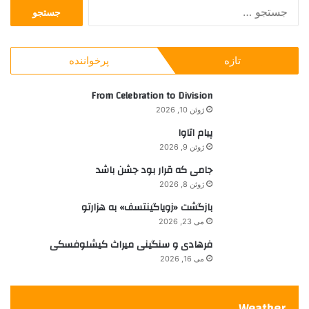
ج
س
س
ت
ت
ه
ج
ا
تازه
پرخواننده
و
ی
ب
س
ر
From Celebration to Division
ر
ا
ی
ژوئن 10, 2026
ی
ع
پیام اتاوا
:
ک
ژوئن 9, 2026
و
و
جامی که قرار بود جشن باشد
ی
ژوئن 8, 2026
د
بازگشت «زویاگینتسف» به هزارتو
می 23, 2026
فرهادی و سنگینی میراث کیشلوفسکی
می 16, 2026
Weather