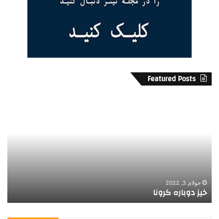
Featured Posts
1
5
0
م
ر
ک
ز
م
و
دسامبر 18, 2021
150 مرکز موقت تست های سریع کووید
ق
ت
ت