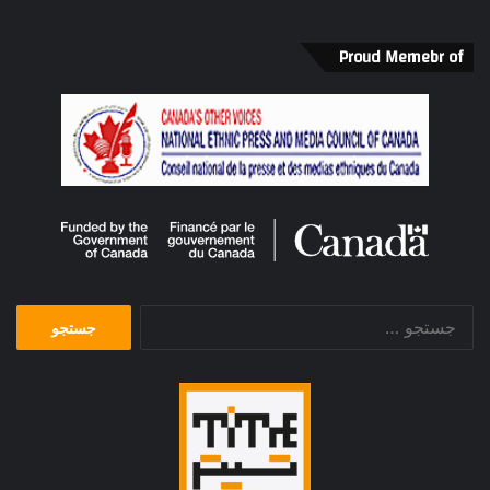
Proud Memebr of
جستجو
برای: