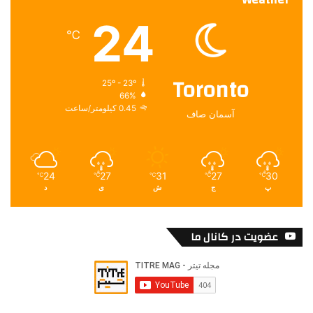
24
℃
Toronto
25º - 23º
66%
0.45 کیلومتر/ساعت
آسمان صاف
24
27
31
27
30
℃
℃
℃
℃
℃
پ
ج
ش
ی
د
عضویت در کانال ما