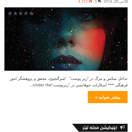
می 26, 2014
0
4,313
تداخل سکس و مرگ در “زیر پوست” امیرگنجوی، محقق و پژوهشگر امور
فرهنگی *** اسکارلت جوهانسن در “زیرپوست”Under the…
بیشتر بخوانید »
اپلیکیشن مجله تیتر