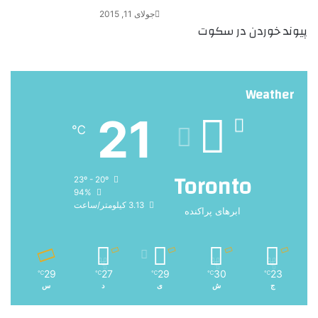
جولای 11, 2015
پیوند خوردن در سکوت
Weather
21
℃
Toronto
23º - 20º
94%
3.13 کیلومتر/ساعت
ابرهای پراکنده
29
27
29
30
23
℃
℃
℃
℃
℃
ج
ش
ی
د
س