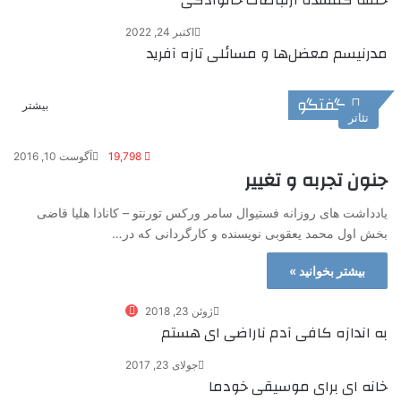
حلقه گمشده ارتباطات خانوادگی
اکتبر 24, 2022
مدرنیسم معضل‌ها و مسائلی تازه آفرید
گفتگو
بیشتر
تئاتر
19,798
آگوست 10, 2016
جنون تجربه و تغییر
یادداشت های روزانه فستیوال سامر ورکس تورنتو – کانادا هلیا قاضی
بخش اول محمد یعقوبی نویسنده و کارگردانی که در…
بیشتر بخوانید »
ژوئن 23, 2018
به اندازه‌ کافی آدم ناراضی ای هستم
جولای 23, 2017
خانه ای برای موسیقی خودما