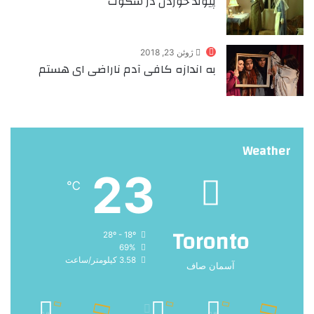
پیوند خوردن در سکوت
ژوئن 23, 2018
به اندازه‌ کافی آدم ناراضی ای هستم
Weather
23
℃
Toronto
28º - 18º
69%
3.58 کیلومتر/ساعت
آسمان صاف