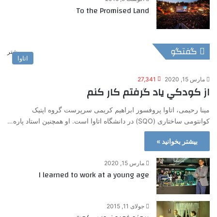
To the Promised Land
گفتگو
بیشتر
اتاوا
مارس 15, 2020
27,341
از كودكي ياد گرفتم كار كنم
مینا رحیمی، اتاوا پروفسور ابراهیم کریمی سرپرست گروه اپتیک
کوانتومی ساختاری (SQO) در دانشگاه اتاوا است. او همچنین استاد پاره…
بیشتر بخوانید »
مارس 15, 2020
I learned to work at a young age
جولای 11, 2015