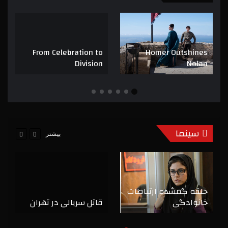
From Celebration to
Homer Outshines
Division
Nolan
سینما
بیشتر
حلقه گمشده ارتباطات
خانوادگی
قاتل سریالی در تهران