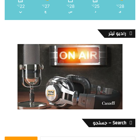
22
27
28
25
28
℃
℃
℃
℃
℃
ی
د
س
چ
پ
رادیو تیتر
Search – جستجو
جستجو