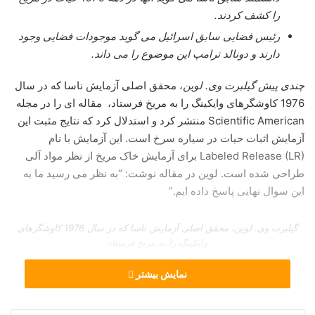
را کشف کردند.
رئیس فضایی سابق اسرائیل می گوید موجودات فضایی وجود
دارند و دونالد ترامپ این موضوع را می داند.
چندی پیش گیلبرت وی. لوین
، محقق اصلی آزمایش ناسا كه در سال
1976 کاوشگرهای وایكینگ را به مریخ فرستاد، مقاله ای را در مجله
Scientific American منتشر كرد و استدلال كرد كه نتایج مثبت این
آزمایش اثبات حیات در سیاره سرخ است. این آزمایش با نام
Labeled Release (LR) برای آزمایش خاک مریخ از نظر مواد آلی
طراحی شده است. لوین در مقاله نوشت: “به نظر می رسید ما به
این سوال نهایی پاسخ داده ایم.”
گیلبرت وی. لوین، محقق اصلی آزمایش ناسا كه در سال 1976 کاوشگرهای
وایكینگ را به مریخ فرستاد
در این آزمایش، کاوشگرهای وایکینگ مواد آلی را در نمونه های خاک
نمایش بیشتر
مریخ قرار دادند – اگر حیات وجود داشت، این ماده غذایی را مصرف
می کرد و آثار متابولیسم آن را به صورت گاز باقی می گذاشت ، که