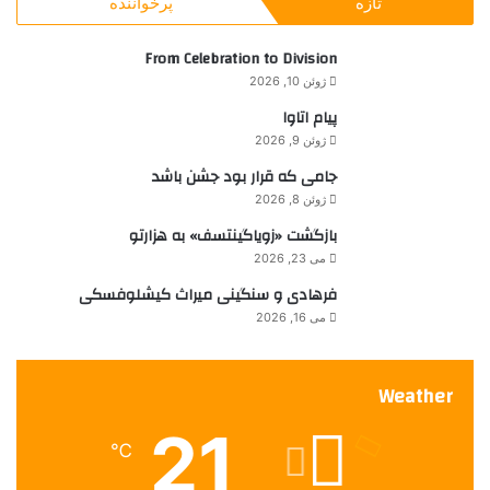
تازه
پرخواننده
هایم اشد
یدیوت آهارونوت
و
ن
ب
ی
ر
From Celebration to Division
ا
ا
ن
ژوئن 10, 2026
ی
ک
پیام اتاوا
:
ا
ژوئن 9, 2026
ن
ا
جامی که قرار بود جشن باشد
د
ژوئن 8, 2026
ا
بازگشت «زویاگینتسف» به هزارتو
ر
می 23, 2026
س
ی
فرهادی و سنگینی میراث کیشلوفسکی
د
می 16, 2026
Weather
21
℃