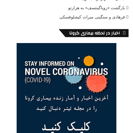
منتظر تکامل بشریت و رسیدن به مرحله ای هستند که ما به طور کلی
بازگشت «زویاگینتسف» به هزارتو
درک خواهیم کرد که فضا و سفینه های فضایی چه هستند.”
فرهادی و سنگینی میراث کیشلوفسکی
با این حال مریخ نورد 2020 ناسا قرار است تابستان سال آینده به
فضا پرتاب شود و در فوریه 2021 فرود بیاید. این وسیله ابزاری را در
اخبار در لحظه بیماری کرونا
اختیار دارد که به آن کمک می کند تا نشانه های گذشته حیات در مریخ
را جستجو کند – این ابزارها، ابزارهای اسکن محیط زیست با رامان و
لومینسانس برای مواد آلی و شیمیایی با لقب SHERLOC است.
مریخ نورد به دنبال محیط های قابل سکونت در گذشته خواهد بود ،
تصاویر زیستی را در سنگ ها پیدا می کند و این نمونه ها دوباره روی
زمین آزمایش می شوند. اما اگر دانشمندان نتوانند شواهدی از حیات
پیدا کنند ، امید به اکتشاف انسان پایان نخواهد یافت. مریخ نورد
2020 همچنین تولید اکسیژن در این سیاره را آزمایش کرده و
وضعیت آب و هوای مریخ را کنترل می کند تا ارزیابی کند که کلنی
های بالقوه انسانی چگونه می توانند در مریخ زندگی کنند.