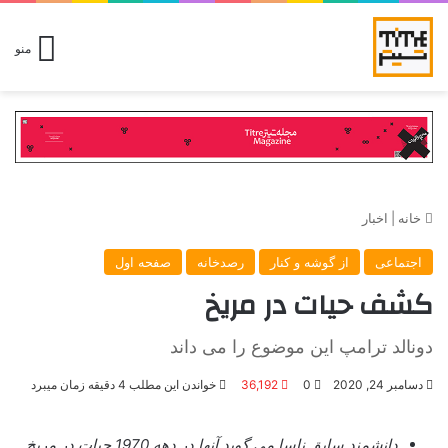
منو
خانه
|
اخبار
اجتماعی
از گوشه و کنار
رصدخانه
صفحه اول
کشف حیات در مریخ
دونالد ترامپ این موضوع را می داند
دسامبر 24, 2020
0
36,192
خواندن این مطلب 4 دقیقه زمان میبرد
دانشمند سابق ناسا می گوید آنها در دهه 1970 حیات در مریخ