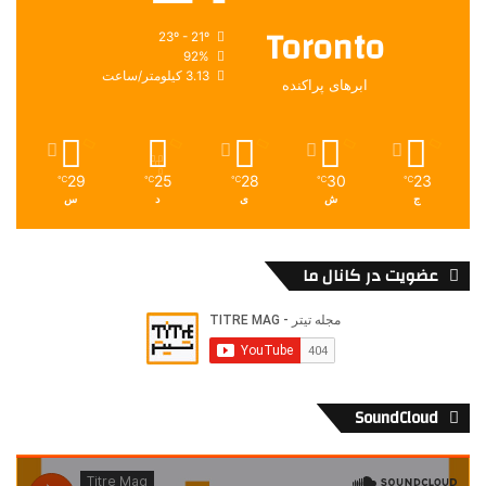
Toronto
23º - 21º
92%
3.13 کیلومتر/ساعت
ابرهای پراکنده
29
25
28
30
23
℃
℃
℃
℃
℃
ج
ش
ی
د
س
عضویت در کانال ما
SoundCloud