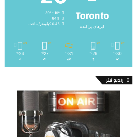
Toronto
30º - 19º
84%
0.45 کیلومتر/ساعت
ابرهای پراکنده
24
27
31
29
30
℃
℃
℃
℃
℃
پ
ج
ش
ی
د
رادیو تیتر