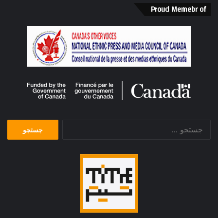
Proud Memebr of
جستجو
برای: