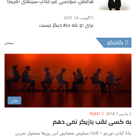
هافمن، شورشی غیر جذابِ سینمای آمریکا
آگوست 14, 2021
برای او که حالا دیگر نیست
گفتگو
بیشتر
تئاتر
مارس 1, 2018
16,631
به کسی لقب بازیگر نمی دهم
مانا کیانی تورنتو – کانادا سیاوش شعبانپور این روزها مشغول تمرین