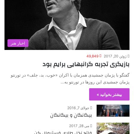
اخبار هنر
ژوئن 20, 2017
49,849
بازیگری تجربه گرانبهایی برایم بود
گفتگو با پژمان جمشیدی همزمان با اکران «خوب، بد، جلف» در تورنتو
پژمان جمشیدی این روزها در تورنتو به…
بیشتر بخوانید »
جولای 7, 2016
بیگانگان و بیگانگان
می 28, 2017
فاتحِ نخل طلای فستیوال کن