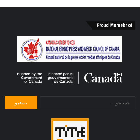
Proud Memebr of
جستجو
برای: