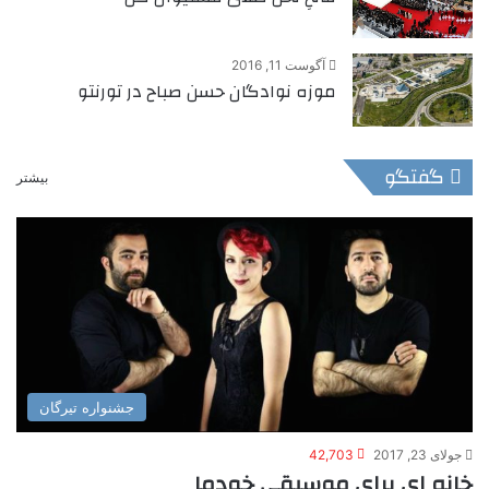
آگوست 11, 2016
موزه نوادگان حسن صباح در تورنتو
گفتگو
بیشتر
جشنواره تیرگان
جولای 23, 2017
42,703
خانه ای برای موسیقی خودما