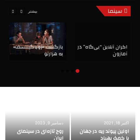
سینما
بیشتر
اکران آنلاین “بی‌گاه” در
بازگشت «زویاگینتسف»
آمازون
به هزارتو
اکتبر 18, 2021
دسامبر 9, 2023
اولین پیوند ریه در جهان
روح تازه‌ای در سینمای
با کمک پهباد
ایران