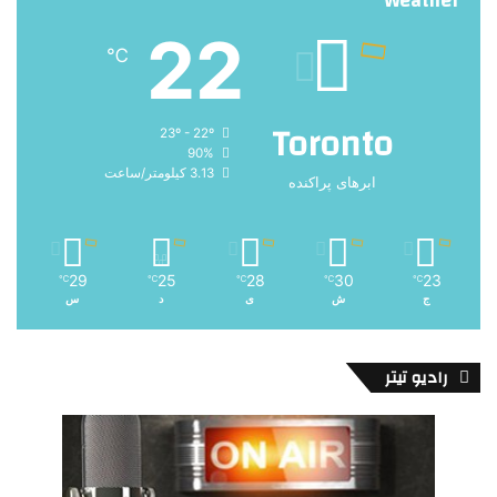
Weather
22
℃
Toronto
23º - 22º
90%
3.13 کیلومتر/ساعت
ابرهای پراکنده
29
25
28
30
23
℃
℃
℃
℃
℃
ج
ش
ی
د
س
رادیو تیتر