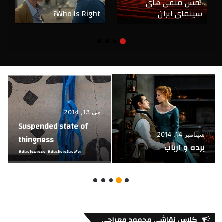
نقش منفی های
سینمای ایران
Who Is Right?
می 13, 2014
Suspended state of
سپتامبر 14, 2014
thingness
برده و ارباب
Mehran Mohajer’s
photographs of
nothing
کلاس نقاشی محمود معراجی