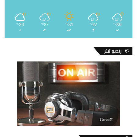
24
27
31
27
30
℃
℃
℃
℃
℃
پ
ج
ش
ی
د
رادیو تیتر