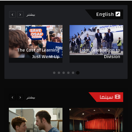
English
بیشتر
The Cost of Learning
From Celebration to
Just Went Up
Division
سینما
بیشتر