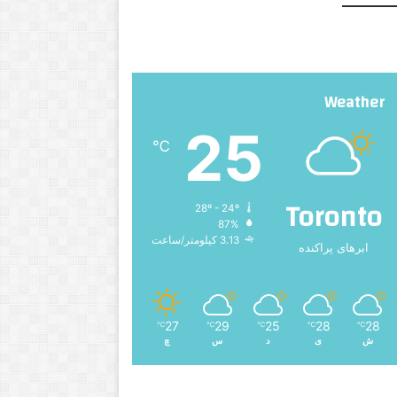
Weather
25
℃
Toronto
28º - 24º
87%
3.13 کیلومتر/ساعت
ابرهای پراکنده
27
29
25
28
28
℃
℃
℃
℃
℃
ش
ی
د
س
چ