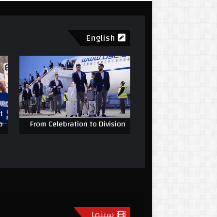
English
t
p
From Celebration to Division
Under Mon
سینما