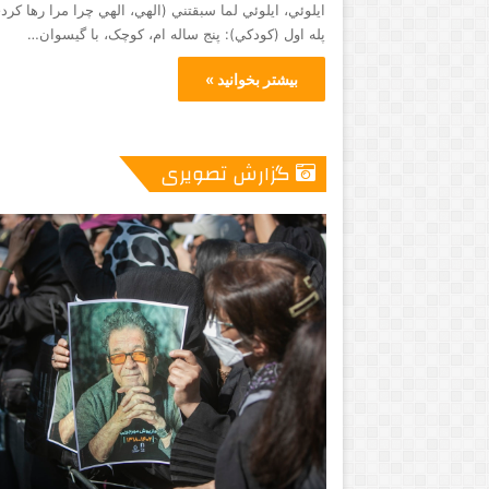
ايلوئي، ايلوئي لما سبقتني (الهي، الهي چرا مرا رها کر
پله اول (کودکي): پنج ساله ام، کوچک، با گيسوان…
بیشتر بخوانید »
گزارش تصویری