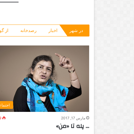
در شهر
اخبار
رصدخانه
از گو
اجتما
مارس 17, 2017
9
… پله تا «من»