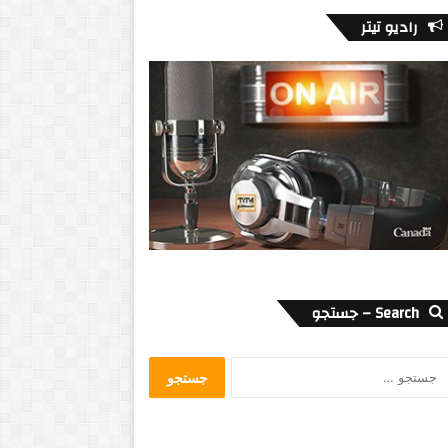
رادیو تیتر
Search – جستجو
جستجو
برای: