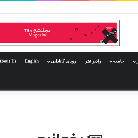
بود جشن باشد
ر
جامعه
رادیو تیتر
رویای کانادایی
English
About Us
 تصادفی
شن باشد
ر انتاریو
 به هزارتو
میراث کیشلوفسکی