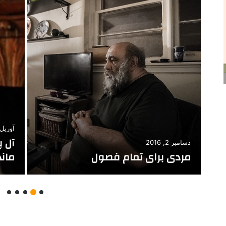
يي
فوریه 10, 2022
آوریل 9, 016
کلمات کافی نیستند
لذت