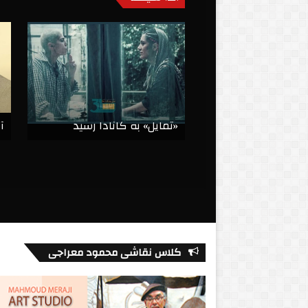
«تمایل» به کانادا رسید
آ
کلاس نقاشی محمود معراجی