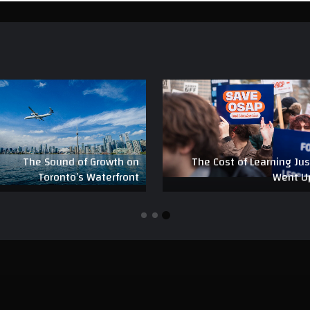
The Sound of Growth on
The Cost of Learning Jus
Toronto’s Waterfront
Went U