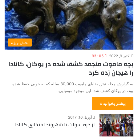
بخش ویژه
اکتبر 9, 2022
93,105
بچه ماموت منجمد کشف شده در یوکان، کانادا
را هیجان زده کرد
به گزارش مجله تیتر, بقایای ماموت 30,000 ساله که به خوبی حفظ شده
بود، در یوکان کشف شد. این موجود مومیایی…
بیشتر بخوانید »
آوریل 16, 2017
از دره سوات تا شهروند افتخاری کانادا