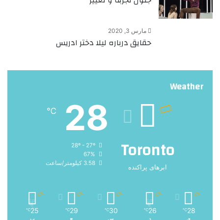
مارس 3, 2020
حقایق درباره لیلا دختر ادریس
Weather
28
℃
Toronto
28º - 27º
67%
3.58 کیلومتر/ساعت
ابرهای پراکنده
25
29
30
26
28
℃
℃
℃
℃
℃
ی
د
س
چ
پ