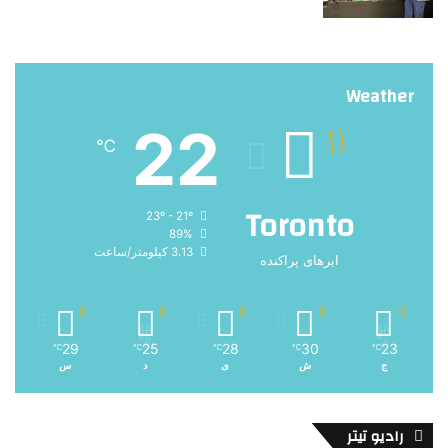
Weather
22
℃
Toronto
23º - 21º
89%
3.13 کیلومتر/ساعت
ابرهای پراکنده
29
25
28
30
23
℃
℃
℃
℃
℃
ج
ش
ی
د
س
رادیو تیتر