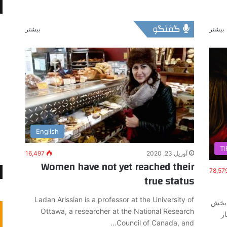
گفتگو
بیشتر
بیشتر
English
TI
آوریل 23, 2020
16,497
Women have not yet reached their
78,57
true status
Ladan Arissian is a professor at the University of
– بخش
Ottawa, a researcher at the National Research
ز
Council of Canada, and…