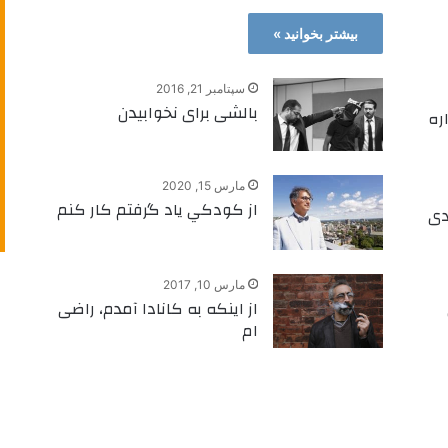
بیشتر بخوانید »
سپتامبر 21, 2016
بالشی برای نخوابیدن
ره
مارس 15, 2020
از كودكي ياد گرفتم كار كنم
دی
مارس 10, 2017
از اینکه به کانادا آمدم، راضی
ام