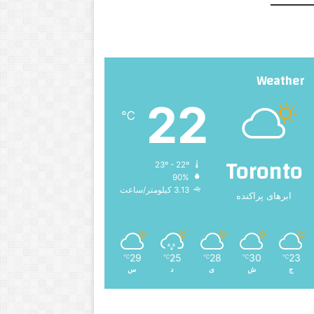
Weather
22
℃
Toronto
23º - 22º
90%
3.13 کیلومتر/ساعت
ابرهای پراکنده
29
25
28
30
23
℃
℃
℃
℃
℃
ج
ش
ی
د
س