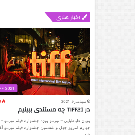
اخبار هنری
FF 2021
سپتامبر 9, 2021
9
در TIFF21 چه مستندی ببینیم
پویان طباطبایی – تورنتو ویژه جشنواره فیلم تورنتو 
چهارم امروز چهل و ششمین جشنواره فیلم تورنتو آغا
شد…