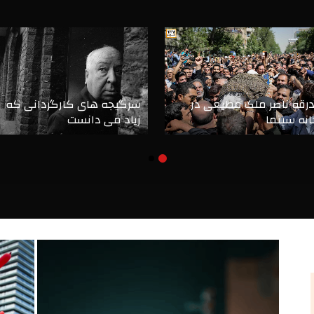
درقه ناصر ملک مطیعی در
سرگیجه های کارگردانی که
انه سینما
زیاد می دانست