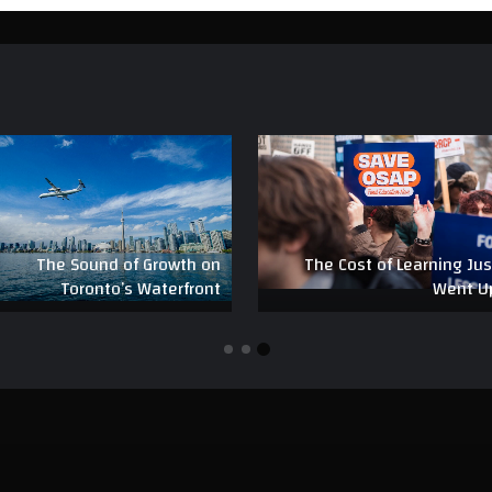
The Sound of Growth on
The Cost of Learning Jus
Toronto’s Waterfront
Went U