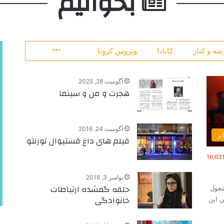
بخوانیم
شه و کنار
کانادا
ویروس کرونا
More
آگوست 28, 2025
هجرت و من و سینما
آگوست 24, 2016
اتر
فیلم های داغ فستیوال تورنتو
16,63
نوامبر 3, 2016
حلقه گمشده ارتباطات
شغول
خانوادگی
 این