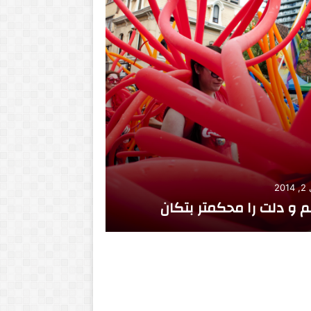
سپتامبر 21, 2019
oes not make an
20
وک هلمز واقعی که بود؟
artist