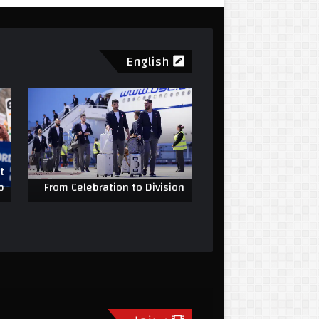
English
t
p
From Celebration to Division
Under Mon