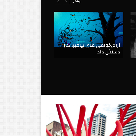
بیشتر
آزادیخواهی های پیامبر، کار
دستش داد
One step further