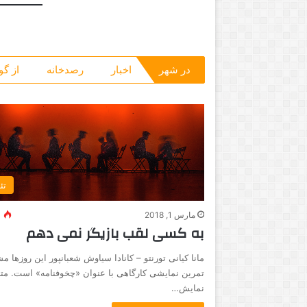
در شهر
اخبار
رصدخانه
از گو
تئ
مارس 1, 2018
1
به کسی لقب بازیگر نمی دهم
مانا کیانی تورنتو – کانادا سیاوش شعبانپور این روزها م
تمرین نمایشی کارگاهی با عنوان «چخوفنامه» است. متن
نمایش…