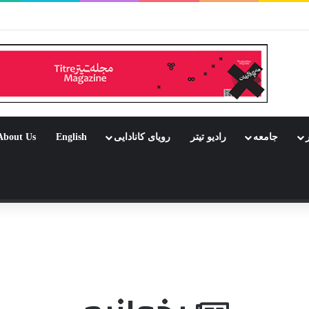
بود جشن باشد
ر
جامعه
رادیو تیتر
رویای کانادایی
English
About Us
 تصادفی
شن باشد
ر انتاریو
 به هزارتو
میراث کیشلوفسکی