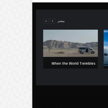
بیشتر
War Inside Iran
When the World Trembles