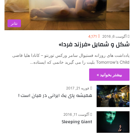
تئاتر
آگوست 6, 2016
4,171
شکل و شمایل «فرزند فردا»
یادداشت های روزانه فستیوال سامر ورکس تورنتو – کانادا هلیا قاضی
Tomorrow’s Child بلیت را می گیرید خانمی که ایستاده…
بیشتر بخوانید »
فوریه 21, 2017
همیشه پای یک ایرانی در میان است !
آگوست 11, 2016
Sleeping Giant