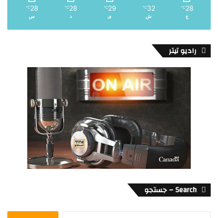
28
28
29
32
28
℃
℃
℃
℃
℃
ج
ش
ی
د
س
رادیو تیتر
Search – جستجو
جستجو