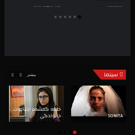
Just Went Up
Division
سینما
بیشتر
حلقه گمشده ارتباطات
SONITA
خانوادگی