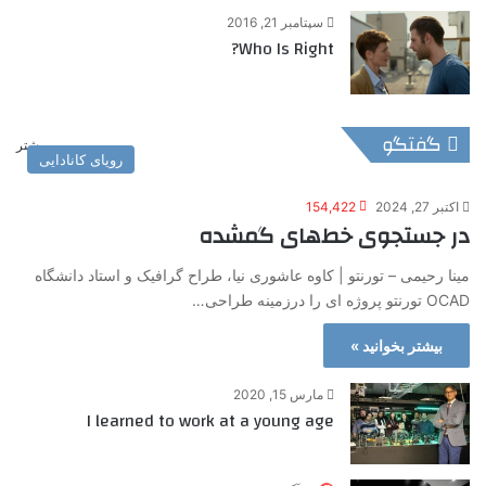
سپتامبر 21, 2016
Who Is Right?
گفتگو
بیشتر
رویای کانادایی
اکتبر 27, 2024
154,422
در جستجوی خط‌های گمشده
مینا رحیمی – تورنتو | کاوه عاشوری نیا، طراح گرافیک و استاد دانشگاه
OCAD تورنتو پروژه ای را درزمینه طراحی…
بیشتر بخوانید »
مارس 15, 2020
I learned to work at a young age