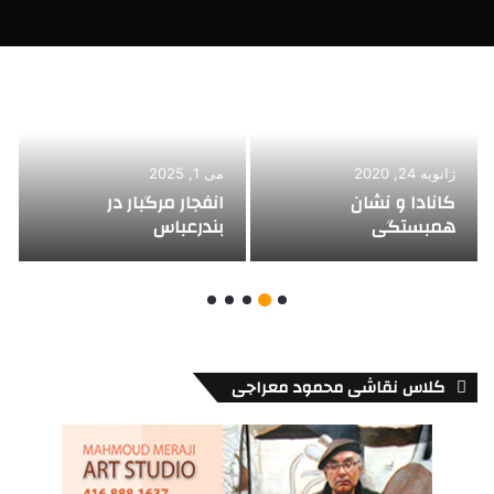
ژانویه 24, 2020
می 1, 2025
کانادا و نشان
انفجار مرگبار در
همبستگی
بندرعباس
کلاس نقاشی محمود معراجی