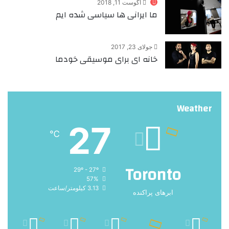
آگوست 11, 2018
ما ایرانی ها سیاسی شده ایم
جولای 23, 2017
خانه ای برای موسیقی خودما
Weather
27
℃
Toronto
29º - 27º
57%
3.13 کیلومتر/ساعت
ابرهای پراکنده