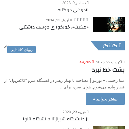
دسامبر 9, 2023
اندوهی دوگانه
آوریل 23, 2014
«مکبث»، خونخواری دوست داشتنی
گفتگو
بیشتر
رویای کانادایی
آگوست 22, 2025
44,765
پشت خط نبرد
مینا رحیمی – تورنتو | مصاحبه با بهناز رهبر در ایستگاه مترو “کاکس‌ول” از
قطار پیاده می‌شوم. هوای صبح، برای…
بیشتر بخوانید »
فوریه 23, 2020
از دانشگاه شیراز تا دانشگاه اتاوا