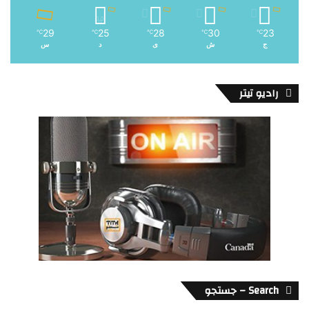
29
25
28
30
23
℃
℃
℃
℃
℃
ج
ش
ی
د
س
رادیو تیتر
Search – جستجو