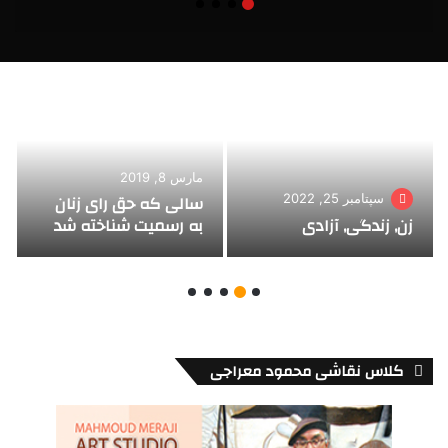
مارس 8, 2019
سالی که حق رای زنان
سپتامبر 25, 2022
زن, زندگی, آزادی
به رسمیت شناخته شد
کلاس نقاشی محمود معراجی