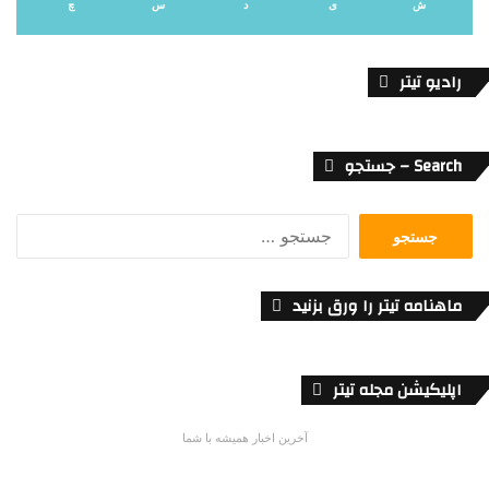
ش
ی
د
س
چ
رادیو تیتر
Search – جستجو
جستجو
برای:
ماهنامه تیتر را ورق بزنید
اپلیکیشن مجله تیتر
آخرین اخبار همیشه با شما