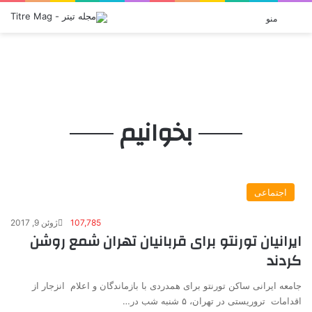
منو
می 23, 2026
می 16, 2026
ژوئن 9, 2026
ژوئن 8, 2026
آوریل 6, 2026
پیام اتاوا
جامی که قرار بود جشن باشد
تغییر قوانین شفافیت در انتاریو
بازگشت «زویاگینتسف» به هزارتو
فرهادی و سنگینی میراث کیشلوفسکی
بخوانیم
اجتماعی
107,785
ژوئن 9, 2017
ایرانیان تورنتو برای قربانیان تهران شمع روشن
کردند
جامعه ایرانی ساکن تورنتو برای همدردی با بازماندگان و اعلام انزجار از
اقدامات تروریستی در تهران، ۵ شنبه شب در…