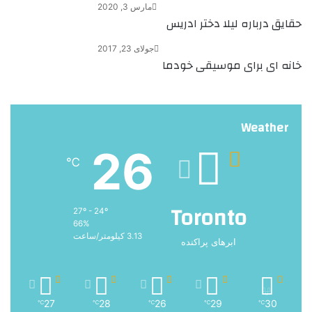
مارس 3, 2020
حقایق درباره لیلا دختر ادریس
جولای 23, 2017
خانه ای برای موسیقی خودما
Weather
26
℃
Toronto
27º - 24º
66%
3.13 کیلومتر/ساعت
ابرهای پراکنده
27
28
26
29
30
℃
℃
℃
℃
℃