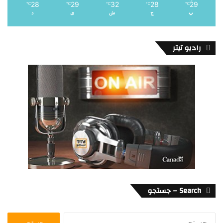
28
29
32
28
29
℃
℃
℃
℃
℃
پ
ج
ش
ی
د
رادیو تیتر
Search – جستجو
جستجو