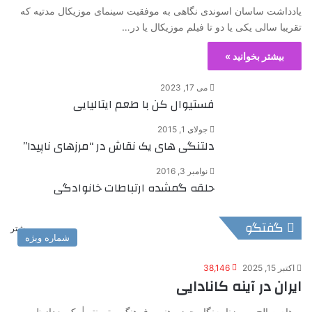
یادداشت ساسان اسوندی نگاهی به موفقیت سینمای موزیکال مدتیه که
تقریبا سالی یکی یا دو تا فیلم موزیکال یا در…
بیشتر بخوانید »
می 17, 2023
فستیوال کن با طعم ایتالیایی
جولای 1, 2015
دلتنگی های یک نقاش در “مرزهای ناپیدا”
نوامبر 3, 2016
حلقه گمشده ارتباطات خانوادگی
گفتگو
بیشتر
شماره ویژه
اکتبر 15, 2025
38,146
ایران در آینه کانادایی
پرهام صالح – روزنامه‌نگار حوزه هنر و فرهنگ – تورنتو | یک بعدازظهر