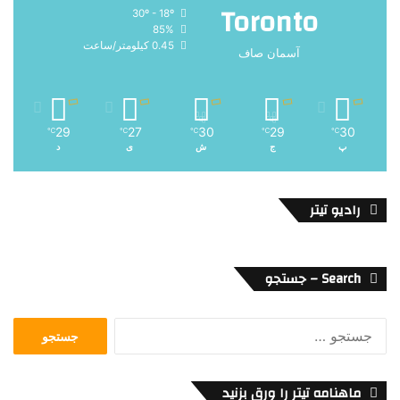
Toronto
30º - 18º
85%
0.45 کیلومتر/ساعت
آسمان صاف
29
27
30
29
30
℃
℃
℃
℃
℃
پ
ج
ش
ی
د
رادیو تیتر
Search – جستجو
جستجو
برای:
ماهنامه تیتر را ورق بزنید