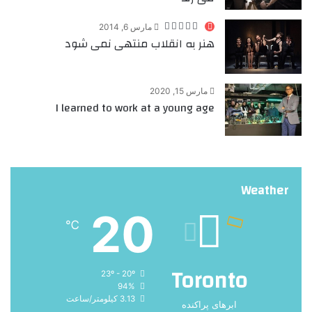
مارس 6, 2014
هنر به انقلاب منتهی نمی شود
مارس 15, 2020
I learned to work at a young age
Weather
20
℃
Toronto
23º - 20º
94%
3.13 کیلومتر/ساعت
ابرهای پراکنده