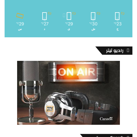
29
27
29
30
23
℃
℃
℃
℃
℃
ج
ش
ی
د
س
رادیو تیتر