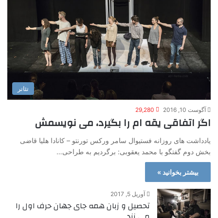
تئاتر
آگوست 10, 2016
29,280
اگر اتفاقی یقه ام را بگیرد، می نویسمش
یادداشت های روزانه فستیوال سامر ورکس تورنتو – کانادا هلیا قاضی
بخش دوم گفتگو با محمد یعقوبی: برگردیم به طراحی…
بیشتر بخوانید »
آوریل 5, 2017
تحصیل و زبان همه جای جهان حرف اول را
می زند