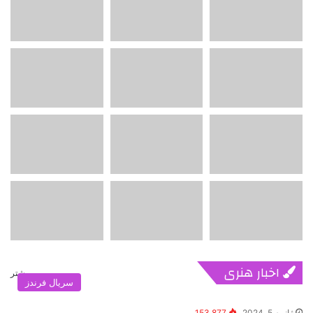
اخبار هنری
بیشتر
سریال فرندز
ژانویه 5, 2024
153,877