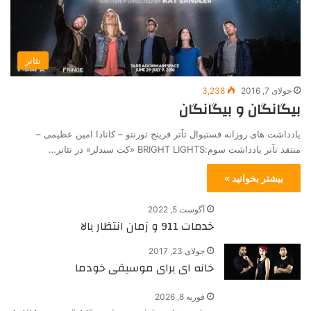
تئاتر
جولای 7, 2016
3,238
بیگانگان و بیگانگان
یادداشت های روزانه فستیوال تآتر فرینج تورنتو – کانادا امین عظیمی –
منتقد تآتر یادداشت سوم:BRIGHT LIGHTS «کت سندلر» در تئاتر…
بیشتر بخوانید »
آگوست 5, 2022
خدمات 911 و زمان انتظار بالا
جولای 23, 2017
خانه ای برای موسیقی خودما
فوریه 8, 2026