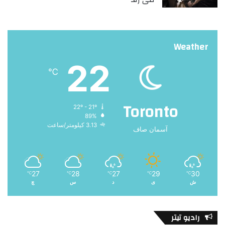
Weather
22
℃
Toronto
22º - 21º
89%
3.13 کیلومتر/ساعت
آسمان صاف
27
28
27
29
30
℃
℃
℃
℃
℃
ش
ی
د
س
چ
رادیو تیتر