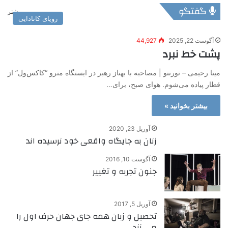
گفتگو
بیشتر
رویای کانادایی
آگوست 22, 2025
44,927
پشت خط نبرد
مینا رحیمی – تورنتو | مصاحبه با بهناز رهبر در ایستگاه مترو “کاکس‌ول” از
قطار پیاده می‌شوم. هوای صبح، برای…
بیشتر بخوانید »
آوریل 23, 2020
زنان به جایگاه واقعی خود نرسیده اند
آگوست 10, 2016
جنون تجربه و تغییر
آوریل 5, 2017
تحصیل و زبان همه جای جهان حرف اول را
می زند