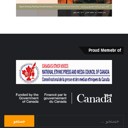
Proud Memebr of
جستجو
برای: