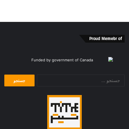
Proud Memebr of
جستجو
برای: