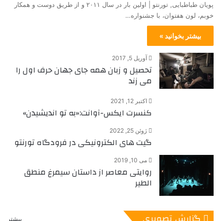
پویان طباطبایی, تورنتو | اولین بار در سال ۲۰۱۱ و از طریق دوست و همکار
خوبم، لون هفتوان، با جشنواره…
بیشتر بخوانید »
آوریل 5, 2017
تحصیل و زبان همه جای جهان حرف اول را
می زند
اکتبر 12, 2021
کنسرت ایکس-آوانت:«به تو اندیشیدن»
ژوئن 25, 2022
گیت های الکترونیکی در فرودگاه تورنتو
می 10, 2019
روایتی معاصر از داستان سیمرغ منطق
الطیر
گزارش تصویری
بیشتر