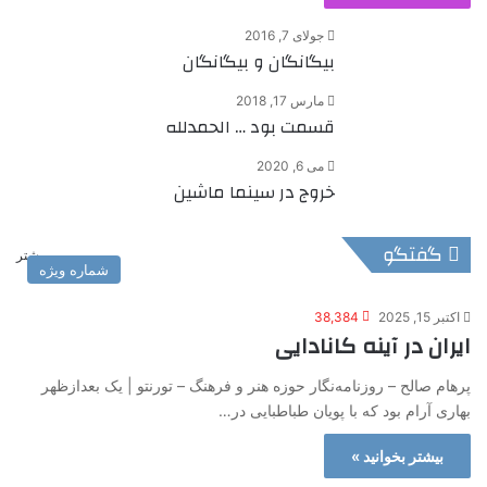
جولای 7, 2016
بیگانگان و بیگانگان
مارس 17, 2018
قسمت بود … الحمدلله
می 6, 2020
خروج در سینما ماشین
گفتگو
بیشتر
شماره ویژه
اکتبر 15, 2025
38,384
ایران در آینه کانادایی
پرهام صالح – روزنامه‌نگار حوزه هنر و فرهنگ – تورنتو | یک بعدازظهر
بهاری آرام بود که با پویان طباطبایی در…
بیشتر بخوانید »