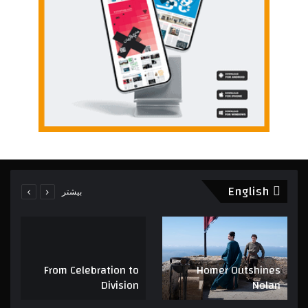
English
بیشتر
From Celebration to
Homer Outshines
Division
Nolan