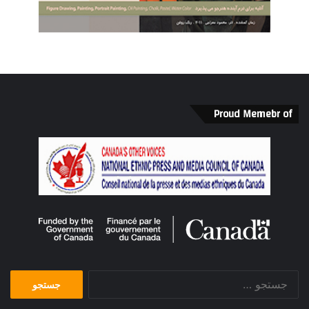
Proud Memebr of
جستجو
برای: