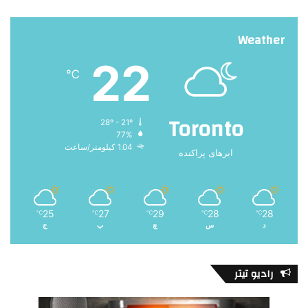
Weather
22
℃
Toronto
28º - 21º
77%
1.04 کیلومتر/ساعت
ابرهای پراکنده
25
27
29
28
28
℃
℃
℃
℃
℃
د
س
چ
پ
ج
رادیو تیتر