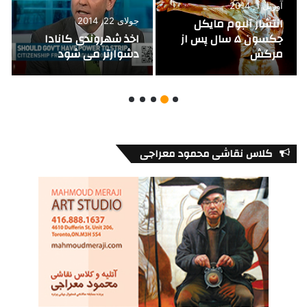
آوریل 1, 2014
انتشار آلبوم مایکل
جولای 22, 2014
جکسون ۵ سال پس از
اخذ شهروندی کانادا
مرگش
دشوارتر می شود
کلاس نقاشی محمود معراجی