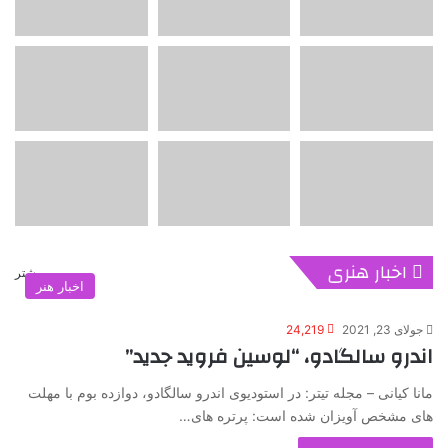
اخبار هنری
بیشتر
اخبار هنر
جولای 23, 2021
24,219
اندرو سالگادو، “لوسین فروید جدید”
مانا کیانی – مجله تیتر: در استودیوی اندرو سالگادو، دوازده بوم با مهلت
های مشخص آویزان شده است: پرتره های…