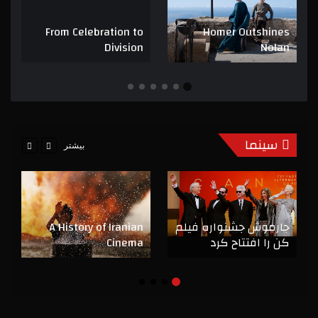
From Celebration to
Homer Outshines
Division
Nolan
سینما
بیشتر
جارموش جشنواره فیلم
A History of Iranian
کن را افتتاح کرد
Cinema