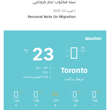
سند مکتوب ایام کرونایی
فوریه 23, 2020
Personal Note On Migration
Weather
23
℃
Toronto
24º - 23º
75%
0.45 کیلومتر/ساعت
ابرهای پراکنده
24
26
27
28
26
℃
℃
℃
℃
℃
د
س
چ
پ
ج